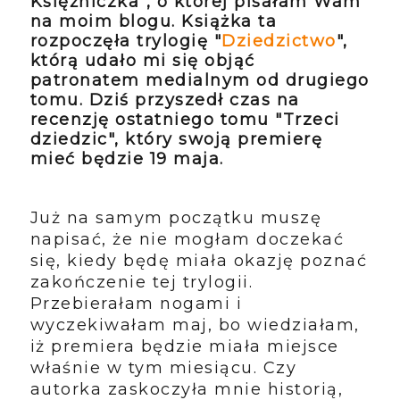
Księżniczka", o której pisałam Wam
na moim blogu. Książka ta
rozpoczęła trylogię "
Dziedzictwo
",
którą udało mi się objąć
patronatem medialnym od drugiego
tomu. Dziś przyszedł czas na
recenzję ostatniego tomu "Trzeci
dziedzic", który swoją premierę
mieć będzie 19 maja.
Już na samym początku muszę
napisać, że nie mogłam doczekać
się, kiedy będę miała okazję poznać
zakończenie tej trylogii.
Przebierałam nogami i
wyczekiwałam maj, bo wiedziałam,
iż premiera będzie miała miejsce
właśnie w tym miesiącu. Czy
autorka zaskoczyła mnie historią,