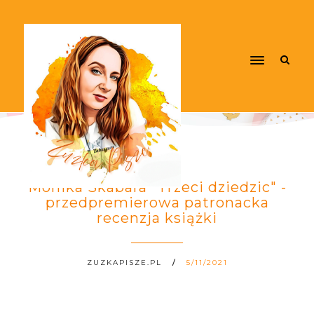
Monika Skabara "Trzeci dziedzic" -
przedpremierowa patronacka
recenzja książki
ZUZKAPISZE.PL
5/11/2021