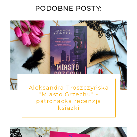
PODOBNE POSTY:
Aleksandra Troszczyńska
"Miasto Grzechu" -
patronacka recenzja
książki