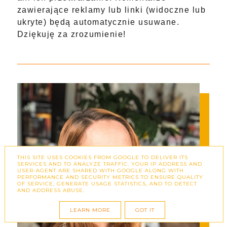
zawierające reklamy lub linki (widoczne lub
ukryte) będą automatycznie usuwane.
Dziękuję za zrozumienie!
THIS SITE USES COOKIES FROM GOOGLE TO DELIVER ITS
SERVICES AND TO ANALYZE TRAFFIC. YOUR IP ADDRESS AND
USER-AGENT ARE SHARED WITH GOOGLE ALONG WITH
PERFORMANCE AND SECURITY METRICS TO ENSURE QUALITY
OF SERVICE, GENERATE USAGE STATISTICS, AND TO DETECT
AND ADDRESS ABUSE.
LEARN MORE
GOT IT