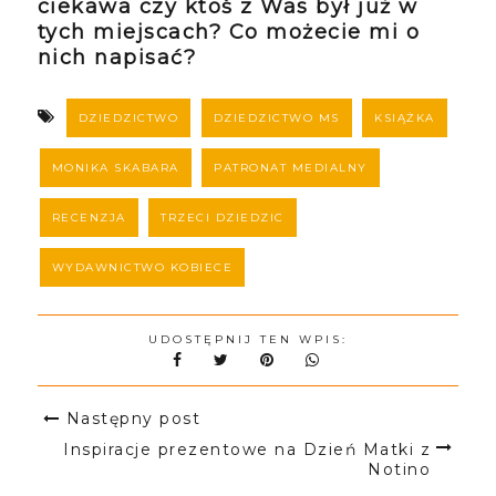
ciekawa czy ktoś z Was był już w
tych miejscach? Co możecie mi o
nich napisać?
DZIEDZICTWO
DZIEDZICTWO MS
KSIĄŻKA
MONIKA SKABARA
PATRONAT MEDIALNY
RECENZJA
TRZECI DZIEDZIC
WYDAWNICTWO KOBIECE
UDOSTĘPNIJ TEN WPIS:
Następny post
Inspiracje prezentowe na Dzień Matki z
Notino