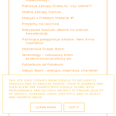
Pierwsze zakupy DressLily- czy udane??
Modne zakupy Gamiss
Makijaż z Freedom MakeUp #1
Prezenty na rocznicę
Nietypowe koszulki idealne na wieczór
kawalerski/p...
Pachnąca pielęgnacja włosów- New Anna
Cosmetics
Motherlove Diaper Balm
Serenology – luksusowy krem
przeciwzmarszczkowy po...
Fotoalbum od Fotobum
Vabun Sport - energia, inspiracja, charakter.
Męskie zakupy w Rosegal
THIS SITE USES COOKIES FROM GOOGLE TO DELIVER ITS
Wielkie zakupy w TRENDSGAL
SERVICES AND TO ANALYZE TRAFFIC. YOUR IP ADDRESS AND
USER-AGENT ARE SHARED WITH GOOGLE ALONG WITH
Krem ujędrniający piersi i ciało oraz krem
PERFORMANCE AND SECURITY METRICS TO ENSURE QUALITY
odmładz...
OF SERVICE, GENERATE USAGE STATISTICS, AND TO DETECT
AND ADDRESS ABUSE.
LIPCA
CZERWCA
LEARN MORE
GOT IT
MAJA