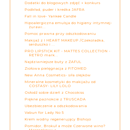
Dodatki do blogowych zdjęć + konkurs
Podkład, puder i kredka JAFRA
Fall in love- Yankee Candle
Hipoalergiczna emulsja do higieny intymnej-
żurawi...
Pomoc prawna przy odszkodowaniu
Makijaż z I HEART MAKEUP /Czekoladka,
serduszko i ...
PRO LIPSTICK KIT - MATTES COLLECTION -
RETRO mark...
Najdziwniejsze buty z ZAFUL
Ziołowa pielęgnacja z FITOMED
New Anna Cosmetics- siła olejków
Mineralne kosmetyki do makijażu od
COSTASY- LILY LOLO
Osłodź sobie dzień z Chocokiss
Piękne paznokcie z TRUSCADA
Ubezbieczenie a odszkodowania
Vabun for Lady No 5
Krem wodny regenerujący Bishojo
Pomidor, Brokuł a może Czerwone wino?
Maseczkowy r...