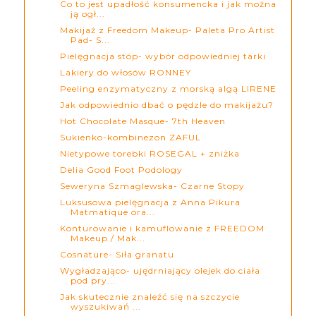
Co to jest upadłość konsumencka i jak można
ją ogł...
Makijaż z Freedom Makeup- Paleta Pro Artist
Pad- S...
Pielęgnacja stóp- wybór odpowiedniej tarki
Lakiery do włosów RONNEY
Peeling enzymatyczny z morską algą LIRENE
Jak odpowiednio dbać o pędzle do makijażu?
Hot Chocolate Masque- 7th Heaven
Sukienko-kombinezon ZAFUL
Nietypowe torebki ROSEGAL + zniżka
Delia Good Foot Podology
Seweryna Szmaglewska- Czarne Stopy
Luksusowa pielęgnacja z Anna Pikura
Matmatique ora...
Konturowanie i kamuflowanie z FREEDOM
Makeup / Mak...
Cosnature- Siła granatu
Wygładzająco- ujędrniający olejek do ciała
pod pry...
Jak skutecznie znaleźć się na szczycie
wyszukiwań ...