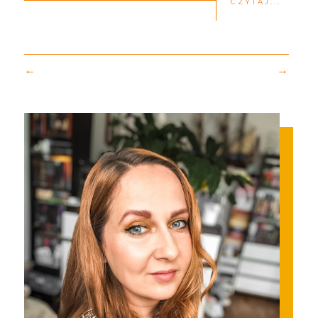
CZYTAJ...
←
→