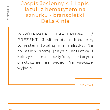
Jaspis Jesienny 4 i Lapis
11/27/2018
lazuli z hematytem na
sznurku - bransoletki
DeLaKinia
WSPÓŁPRACA BARTEROWA /
PREZENT Jeśli chodzi o biżuterię,
to jestem totalną minimalistką. Na
co dzień noszę jedynie obrączkę i
kolczyki na sztyfcie, których
praktycznie nie widać. Na większe
wyjścia...
CZYTAJ...
←
→