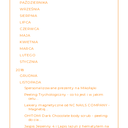
PAŹDZIERNIKA
WRZEŚNIA
SIERPNIA
LIPCA
CZERWCA
MAJA
KWIETNIA
MARCA
LUTEGO
STYCZNIA
2018
GRUDNIA
LISTOPADA
Spersonalizowane prezenty na Mikołajki
Peeling Trychologiczny - co to jest i w jakim
celu...
Lakiery magnetyczne od NC NAILS COMPANY -
Magnetiq...
OH!TOMI Dark Chocolate body scrub - peeling
do cia...
Jaspis Jesienny 4 i Lapis lazuli z hematytem na