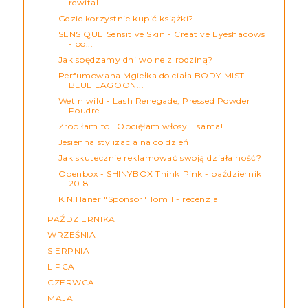
rewital...
Gdzie korzystnie kupić książki?
SENSIQUE Sensitive Skin - Creative Eyeshadows
- po...
Jak spędzamy dni wolne z rodziną?
Perfumowana Mgiełka do ciała BODY MIST
BLUE LAGOON...
Wet n wild - Lash Renegade, Pressed Powder
Poudre ...
Zrobiłam to!! Obcięłam włosy... sama!
Jesienna stylizacja na co dzień
Jak skutecznie reklamować swoją działalność?
Openbox - SHINYBOX Think Pink - październik
2018
K.N.Haner "Sponsor" Tom 1 - recenzja
PAŹDZIERNIKA
WRZEŚNIA
SIERPNIA
LIPCA
CZERWCA
MAJA