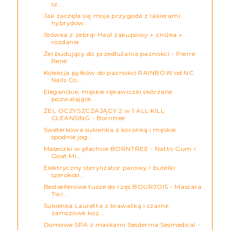
sz...
Jak zaczęła się moja przygoda z lakierami
hybrydow...
Stówka z zebrą! Haul zakupowy + zniżka +
rozdanie
Żel budujący do przedłużania paznokci - Pierre
René
Kolekcja pyłków do paznokci RAINBOW od NC
Nails Co...
Eleganckie, męskie rękawiczki skórzane
pozwalające...
ŻEL OCZYSZCZAJĄCY 2 w 1 ALL KILL
CLEANSING - Borntree
Sweterkowa sukienka z koronką i męskie
spodnie jog...
Maseczki w płachcie BORNTREE - Natto Gum i
Goat Mi...
Elektryczny sterylizator parowy i butelki
szerokoo...
Bestsellerowe tusze do rzęs BOURJOIS - Mascara
Twi...
Sukienka Lauretta z krawatką i czarne
zamszowe koz...
Domowe SPA z maskami Sesderma Sesmedical -