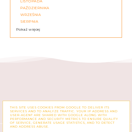
LISTOPADA
PAŹDZIERNIKA
WRZEŚNIA
SIERPNIA
Pokaż więcej
THIS SITE USES COOKIES FROM GOOGLE TO DELIVER ITS
FACEBOOK
INSTAGRAM
SERVICES AND TO ANALYZE TRAFFIC. YOUR IP ADDRESS AND
USER-AGENT ARE SHARED WITH GOOGLE ALONG WITH
PERFORMANCE AND SECURITY METRICS TO ENSURE QUALITY
OF SERVICE, GENERATE USAGE STATISTICS, AND TO DETECT
AND ADDRESS ABUSE.
COPYRIGHT ©
ZUZKA PISZE – BLOG O MODZIE,