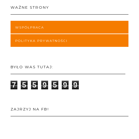
WAŻNE STRONY
WSPÓŁPRACA
POLITYKA PRYWATNOŚCI
BYŁO WAS TUTAJ:
7
5
5
9
5
9
9
ZAJRZYJ NA FB!