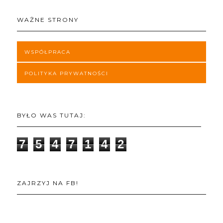
WAŻNE STRONY
WSPÓŁPRACA
POLITYKA PRYWATNOŚCI
BYŁO WAS TUTAJ:
7
5
4
7
1
4
2
ZAJRZYJ NA FB!