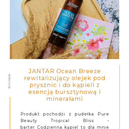
JANTAR Ocean Breeze
9/11/2025
rewitalizujący olejek pod
prysznic i do kąpieli z
esencją bursztynową i
minerałami
Produkt pochodzi z pudełka Pure
Beauty Tropical Bliss -
barter Codzienna kąpiel to dla mnie