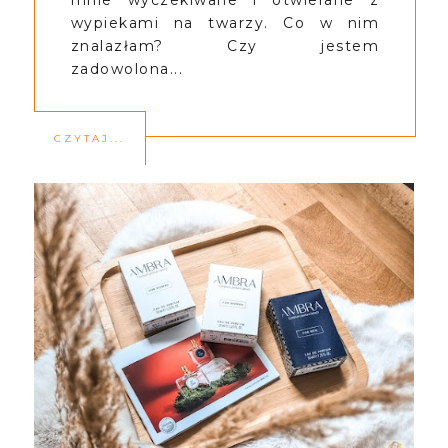
mnie wyczekiwane i otwierane z
wypiekami na twarzy. Co w nim
znalazłam? Czy jestem
zadowolona...
CZYTAJ...