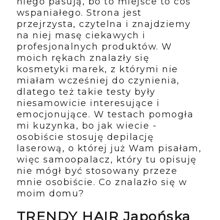
niego pasują, bo to miejsce to coś
wspaniałego. Strona jest
przejrzysta, czytelna i znajdziemy
na niej masę ciekawych i
profesjonalnych produktów. W
moich rękach znalazły się
kosmetyki marek, z którymi nie
miałam wcześniej do czynienia,
dlatego też takie testy były
niesamowicie interesujące i
emocjonujące. W testach pomogła
mi kuzynka, bo jak wiecie -
osobiście stosuję depilację
laserową, o której już Wam pisałam,
więc samoopalacz, który tu opisuję
nie mógł być stosowany przeze
mnie osobiście. Co znalazło się w
moim domu?
TRENDY HAIR Japońska