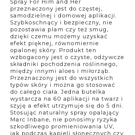
Spray For Him and Her
przeznaczony jest do częstej,
samodzielnej i domowej aplikacji.
Szybkoschnący i bezpieczny, nie
pozostawia plam czy też smug,
dzięki czemu możemy uzyskać
efekt pięknej, równomiernie
opalonej skóry. Produkt ten
wzbogacony jest o czyste, odżywcze
składniki pochodzenia roślinnego,
między innymi aloes i miłorząb.
Przeznaczony jest do wszystkich
typów skóry i można go stosować
do całego ciała. Jedna butelka
wystarcza na 60 aplikacji na twarz i
szyję a efekt utrzymuje się do 5 dni.
Stosując naturalny spray opalający
Marc Inbane, nie ponosimy ryzyka
szkodliwego promieniowania UV,
jak podczas kąpieli słonecznych czy