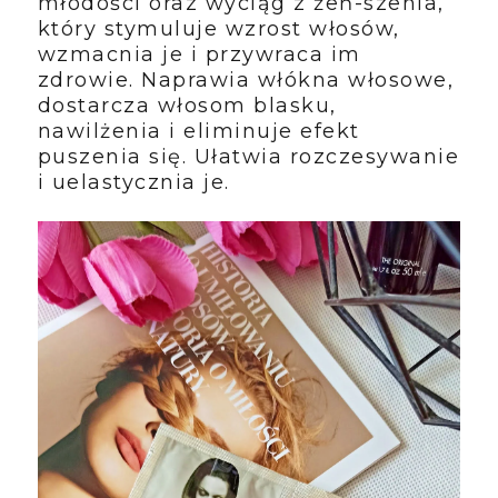
młodości oraz wyciąg z żeń-szenia,
który stymuluje wzrost włosów,
wzmacnia je i przywraca im
zdrowie. Naprawia włókna włosowe,
dostarcza włosom blasku,
nawilżenia i eliminuje efekt
puszenia się. Ułatwia rozczesywanie
i uelastycznia je.