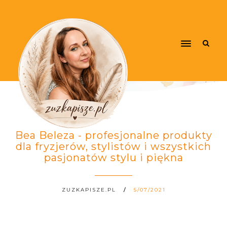
Bea Beleza - profesjonalne produkty
dla fryzjerów, stylistów i wszystkich
pasjonatów stylu i piękna
ZUZKAPISZE.PL
5/07/2021