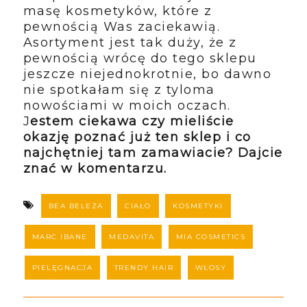
masę kosmetyków, które z
pewnością Was zaciekawią.
Asortyment jest tak duży, że z
pewnością wrócę do tego sklepu
jeszcze niejednokrotnie, bo dawno
nie spotkałam się z tyloma
nowościami w moich oczach.
J
estem ciekawa czy mieliście
okazję poznać już ten sklep i co
najchętniej tam zamawiacie? Dajcie
znać w komentarzu.
BEA BELEZA
CIAŁO
KOSMETYKI
MARC IBANE
MEDAVITA
MIA COSMETICS
PIELĘGNACJA
TRENDY HAIR
WŁOSY