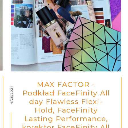
MAX FACTOR -
4/25/2021
Podkład FaceFinity All
day Flawless Flexi-
Hold, FaceFinity
Lasting Performance,
korektor FaceFinity All