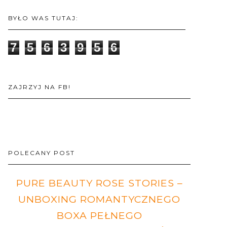
BYŁO WAS TUTAJ:
7
5
6
3
9
5
6
ZAJRZYJ NA FB!
POLECANY POST
PURE BEAUTY ROSE STORIES –
UNBOXING ROMANTYCZNEGO
BOXA PEŁNEGO