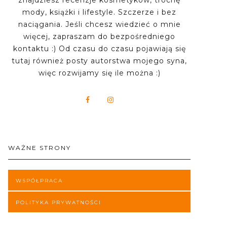
znajdziesz recenzje kosmetyków, trochę
mody, książki i lifestyle. Szczerze i bez
naciągania. Jeśli chcesz wiedzieć o mnie
więcej, zapraszam do bezpośredniego
kontaktu :) Od czasu do czasu pojawiają się
tutaj również posty autorstwa mojego syna,
więc rozwijamy się ile można :)
WAŻNE STRONY
WSPÓŁPRACA
POLITYKA PRYWATNOŚCI