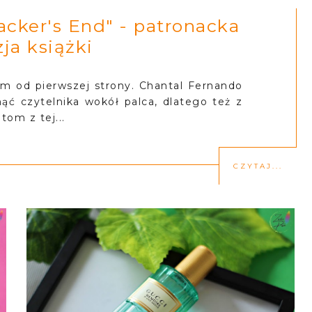
acker's End" - patronacka
ja książki
 od pierwszej strony. Chantal Fernando
nąć czytelnika wokół palca, dlatego też z
tom z tej...
CZYTAJ...