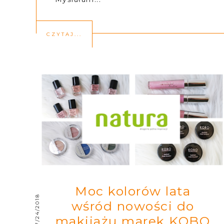
CZYTAJ...
Moc kolorów lata
7/24/2018
wśród nowości do
makijażu marek KOBO