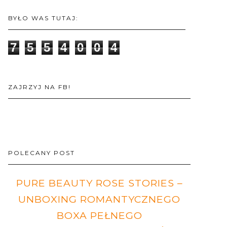
BYŁO WAS TUTAJ:
7
5
5
4
0
0
4
ZAJRZYJ NA FB!
POLECANY POST
PURE BEAUTY ROSE STORIES –
UNBOXING ROMANTYCZNEGO
BOXA PEŁNEGO