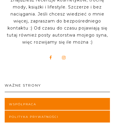
znajdziesz recenzje kosmetyków, trochę
mody, książki i lifestyle. Szczerze i bez
naciągania. Jeśli chcesz wiedzieć o mnie
więcej, zapraszam do bezpośredniego
kontaktu :) Od czasu do czasu pojawiają się
tutaj również posty autorstwa mojego syna,
więc rozwijamy się ile można :)
WAŻNE STRONY
WSPÓŁPRACA
POLITYKA PRYWATNOŚCI