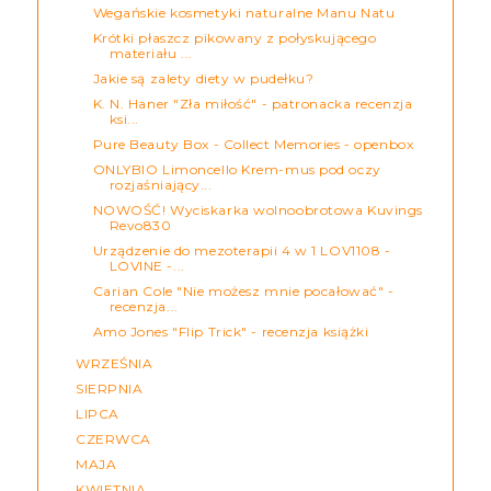
Wegańskie kosmetyki naturalne Manu Natu
Krótki płaszcz pikowany z połyskującego
materiału ...
Jakie są zalety diety w pudełku?
K. N. Haner "Zła miłość" - patronacka recenzja
ksi...
Pure Beauty Box - Collect Memories - openbox
ONLYBIO Limoncello Krem-mus pod oczy
rozjaśniający...
NOWOŚĆ! Wyciskarka wolnoobrotowa Kuvings
Revo830
Urządzenie do mezoterapii 4 w 1 LOV1108 -
LOVINE -...
Carian Cole "Nie możesz mnie pocałować" -
recenzja...
Amo Jones "Flip Trick" - recenzja książki
WRZEŚNIA
SIERPNIA
LIPCA
CZERWCA
MAJA
KWIETNIA