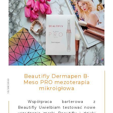
Beautifly Dermapen B-
10/28/2022
Meso PRO mezoterapia
mikroigłowa
Współpraca barterowa z
Beautifly Uwielbiam testować nowe