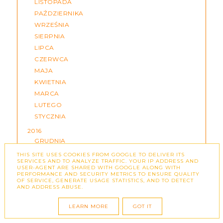
LISTOPADA
PAŹDZIERNIKA
WRZEŚNIA
SIERPNIA
LIPCA
CZERWCA
MAJA
KWIETNIA
MARCA
LUTEGO
STYCZNIA
2016
GRUDNIA
LISTOPADA
THIS SITE USES COOKIES FROM GOOGLE TO DELIVER ITS
SERVICES AND TO ANALYZE TRAFFIC. YOUR IP ADDRESS AND
PAŹDZIERNIKA
USER-AGENT ARE SHARED WITH GOOGLE ALONG WITH
PERFORMANCE AND SECURITY METRICS TO ENSURE QUALITY
WRZEŚNIA
OF SERVICE, GENERATE USAGE STATISTICS, AND TO DETECT
SIERPNIA
AND ADDRESS ABUSE.
Pokaż więcej
LEARN MORE
GOT IT