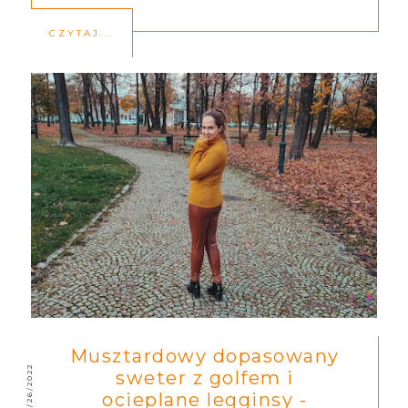
CZYTAJ...
Musztardowy dopasowany
10/26/2022
sweter z golfem i
ocieplane legginsy -