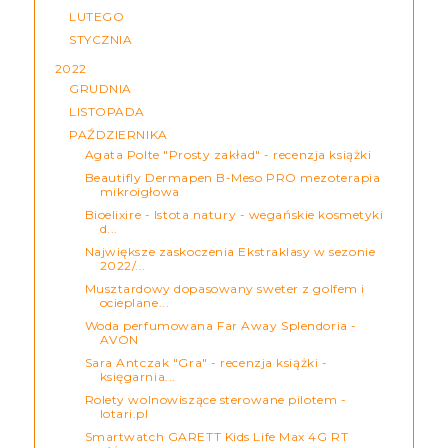
LUTEGO
STYCZNIA
2022
GRUDNIA
LISTOPADA
PAŹDZIERNIKA
Agata Polte "Prosty zakład" - recenzja książki
Beautifly Dermapen B-Meso PRO mezoterapia
mikroigłowa
Bioelixire - Istota natury - wegańskie kosmetyki
d...
Największe zaskoczenia Ekstraklasy w sezonie
2022/...
Musztardowy dopasowany sweter z golfem i
ocieplane...
Woda perfumowana Far Away Splendoria -
AVON
Sara Antczak "Gra" - recenzja książki -
księgarnia...
Rolety wolnowiszące sterowane pilotem -
lotari.pl
Smartwatch GARETT Kids Life Max 4G RT