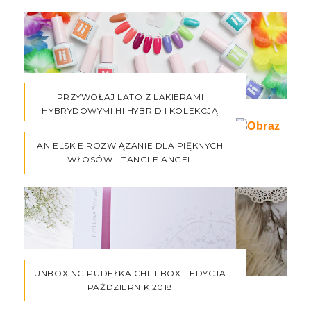
PRZYWOŁAJ LATO Z LAKIERAMI
HYBRYDOWYMI HI HYBRID I KOLEKCJĄ
VIBES
ANIELSKIE ROZWIĄZANIE DLA PIĘKNYCH
WŁOSÓW - TANGLE ANGEL
UNBOXING PUDEŁKA CHILLBOX - EDYCJA
PAŹDZIERNIK 2018