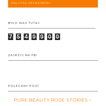
POLITYKA PRYWATNOŚCI
BYŁO WAS TUTAJ:
7
5
4
9
9
0
0
ZAJRZYJ NA FB!
POLECANY POST
PURE BEAUTY ROSE STORIES –