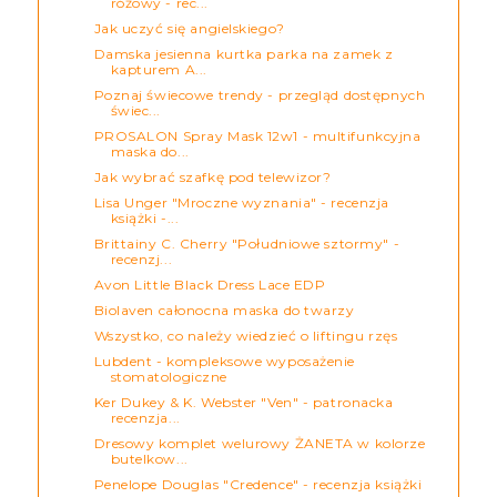
różowy - rec...
Jak uczyć się angielskiego?
Damska jesienna kurtka parka na zamek z
kapturem A...
Poznaj świecowe trendy - przegląd dostępnych
świec...
PROSALON Spray Mask 12w1 - multifunkcyjna
maska do...
Jak wybrać szafkę pod telewizor?
Lisa Unger "Mroczne wyznania" - recenzja
książki -...
Brittainy C. Cherry "Południowe sztormy" -
recenzj...
Avon Little Black Dress Lace EDP
Biolaven całonocna maska do twarzy
Wszystko, co należy wiedzieć o liftingu rzęs
Lubdent - kompleksowe wyposażenie
stomatologiczne
Ker Dukey & K. Webster "Ven" - patronacka
recenzja...
Dresowy komplet welurowy ŻANETA w kolorze
butelkow...
Penelope Douglas "Credence" - recenzja książki