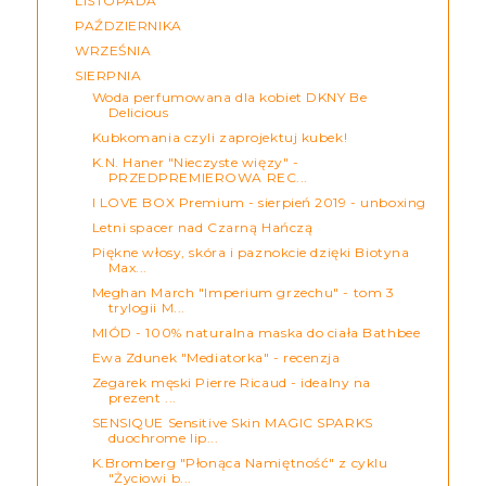
LISTOPADA
PAŹDZIERNIKA
WRZEŚNIA
SIERPNIA
Woda perfumowana dla kobiet DKNY Be
Delicious
Kubkomania czyli zaprojektuj kubek!
K.N. Haner "Nieczyste więzy" -
PRZEDPREMIEROWA REC...
I LOVE BOX Premium - sierpień 2019 - unboxing
Letni spacer nad Czarną Hańczą
Piękne włosy, skóra i paznokcie dzięki Biotyna
Max...
Meghan March "Imperium grzechu" - tom 3
trylogii M...
MIÓD - 100% naturalna maska do ciała Bathbee
Ewa Zdunek "Mediatorka" - recenzja
Zegarek męski Pierre Ricaud - idealny na
prezent ...
SENSIQUE Sensitive Skin MAGIC SPARKS
duochrome lip...
K.Bromberg "Płonąca Namiętność" z cyklu
"Życiowi b...