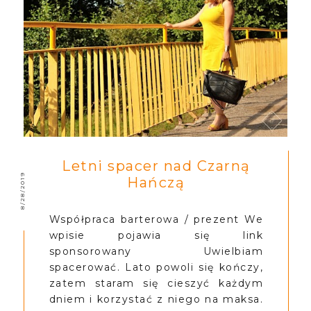
Letni spacer nad Czarną
8/28/2019
Hańczą
Współpraca barterowa / prezent We
wpisie pojawia się link
sponsorowany Uwielbiam
spacerować. Lato powoli się kończy,
zatem staram się cieszyć każdym
dniem i korzystać z niego na maksa.