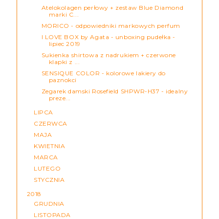
Atelokolagen perłowy + zestaw Blue Diamond
marki C...
MORICO - odpowiedniki markowych perfum
I LOVE BOX by Agata - unboxing pudełka -
lipiec 2019
Sukienka shirtowa z nadrukiem + czerwone
klapki z ...
SENSIQUE COLOR - kolorowe lakiery do
paznokci
Zegarek damski Rosefield SHPWR-H37 - idealny
preze...
LIPCA
CZERWCA
MAJA
KWIETNIA
MARCA
LUTEGO
STYCZNIA
2018
GRUDNIA
LISTOPADA