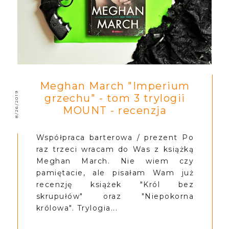
Meghan March "Imperium
8/26/2019
grzechu" - tom 3 trylogii
MOUNT - recenzja
Współpraca barterowa / prezent Po
raz trzeci wracam do Was z książką
Meghan March. Nie wiem czy
pamiętacie, ale pisałam Wam już
recenzję książek "Król bez
skrupułów" oraz "Niepokorna
królowa". Trylogia...