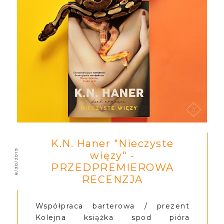
K.N. Haner "Nieczyste
8/30/2019
więzy" -
PRZEDPREMIEROWA
RECENZJA
Współpraca barterowa / prezent
Kolejna książka spod pióra