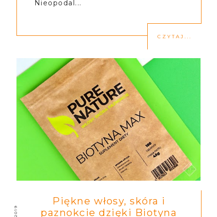
Nieopodal...
CZYTAJ...
Piękne włosy, skóra i
paznokcie dzięki Biotyna