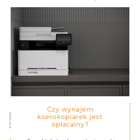
Czy wynajem
5/31/2022
kserokopiarek jest
opłacalny?