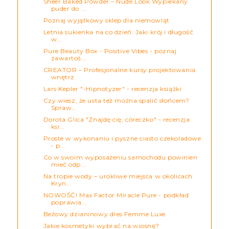
Sheer Baked Powder – Nude Look Wypiekany
puder do ...
Poznaj wyjątkowy sklep dla niemowląt
Letnia sukienka na co dzień. Jaki krój i długość
w...
Pure Beauty Box - Positive Vibes - poznaj
zawartoś...
CREATOR – Profesjonalne kursy projektowania
wnętrz
Lars Kepler "-Hipnotyzer" - recenzja książki
Czy wiesz, że usta też można spalić słońcem?
Spraw...
Dorota Glica "Znajdę cię, córeczko" - recenzja
ksi...
Proste w wykonaniu i pyszne ciasto czekoladowe
- p...
Co w swoim wyposażeniu samochodu powinien
mieć odp...
Na tropie wody – urokliwe miejsca w okolicach
Kryn...
NOWOŚĆ! Max Factor Miracle Pure - podkład
poprawia...
Beżowy dzianinowy dres Femme Luxe
Jakie kosmetyki wybrać na wiosnę?