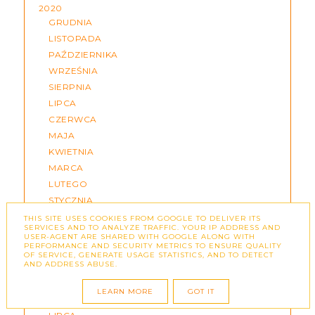
2020
GRUDNIA
LISTOPADA
PAŹDZIERNIKA
WRZEŚNIA
SIERPNIA
LIPCA
CZERWCA
MAJA
KWIETNIA
MARCA
LUTEGO
STYCZNIA
THIS SITE USES COOKIES FROM GOOGLE TO DELIVER ITS
2019
SERVICES AND TO ANALYZE TRAFFIC. YOUR IP ADDRESS AND
GRUDNIA
USER-AGENT ARE SHARED WITH GOOGLE ALONG WITH
PERFORMANCE AND SECURITY METRICS TO ENSURE QUALITY
LISTOPADA
OF SERVICE, GENERATE USAGE STATISTICS, AND TO DETECT
AND ADDRESS ABUSE.
PAŹDZIERNIKA
WRZEŚNIA
LEARN MORE
GOT IT
SIERPNIA