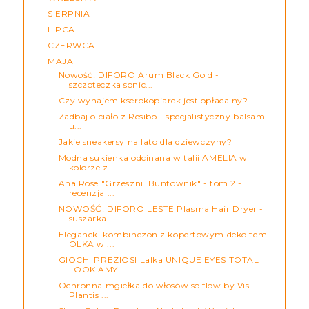
SIERPNIA
LIPCA
CZERWCA
MAJA
Nowość! DIFORO Arum Black Gold -
szczoteczka sonic...
Czy wynajem kserokopiarek jest opłacalny?
Zadbaj o ciało z Resibo - specjalistyczny balsam
u...
Jakie sneakersy na lato dla dziewczyny?
Modna sukienka odcinana w talii AMELIA w
kolorze z...
Ana Rose "Grzeszni. Buntownik" - tom 2 -
recenzja ...
NOWOŚĆ! DIFORO LESTE Plasma Hair Dryer -
suszarka ...
Elegancki kombinezon z kopertowym dekoltem
OLKA w ...
GIOCHI PREZIOSI Lalka UNIQUE EYES TOTAL
LOOK AMY -...
Ochronna mgiełka do włosów so!flow by Vis
Plantis ...