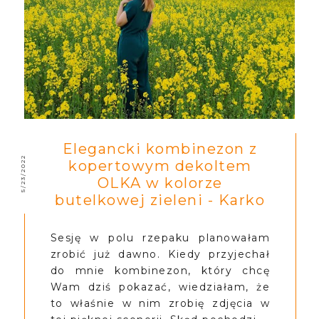
Elegancki kombinezon z
5/23/2022
kopertowym dekoltem
OLKA w kolorze
butelkowej zieleni - Karko
Sesję w polu rzepaku planowałam
zrobić już dawno. Kiedy przyjechał
do mnie kombinezon, który chcę
Wam dziś pokazać, wiedziałam, że
to właśnie w nim zrobię zdjęcia w