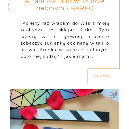
5/30/2022
w talii AMELIA w kolorze
zielonym - KARKO
Kolejny raz wracam do Was z moją
zdobyczą ze sklepu Karko. Tym
razem, w roli głównej, możecie
zobaczyć sukienkę odcinaną w talii o
nazwie Amelia w kolorze zielonym.
Co o niej sądzę? I jakie mam...
CZYTAJ...