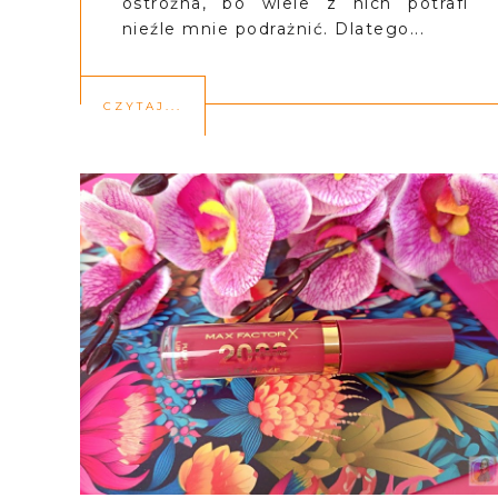
ostrożna, bo wiele z nich potrafi
nieźle mnie podrażnić. Dlatego...
CZYTAJ...