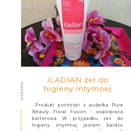
ILADIAN żel do
4/23/2024
higieny intymnej
Produkt pochodzi z pudełka Pure
Beauty Floral Fusion - współpraca
barterowa W przypadku żeli do
higieny intymnej jestem bardzo