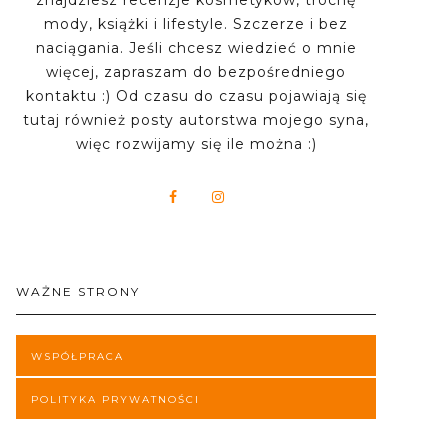
znajdziesz recenzje kosmetyków, trochę
mody, książki i lifestyle. Szczerze i bez
naciągania. Jeśli chcesz wiedzieć o mnie
więcej, zapraszam do bezpośredniego
kontaktu :) Od czasu do czasu pojawiają się
tutaj również posty autorstwa mojego syna,
więc rozwijamy się ile można :)
WAŻNE STRONY
WSPÓŁPRACA
POLITYKA PRYWATNOŚCI