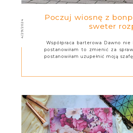
Poczuj wiosnę z bonpri
4/29/2024
sweter roz
Współpraca barterowa Dawno nie b
postanowiłam to zmienić za spraw
postanowiłam uzupełnić moją szafę 