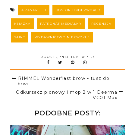
A.ZAVARELLI
BOSTON UNDERWORLD
KSIĄŻKA
PATRONAT MEDIALNY
RECENZJA
SAINT
WYDAWNICTWO NIEZWYKŁE
UDOSTĘPNIJ TEN WPIS:
RIMMEL Wonder'last brow - tusz do
brwi
Odkurzacz pionowy i mop 2 w 1 Deerma
VC01 Max
PODOBNE POSTY: