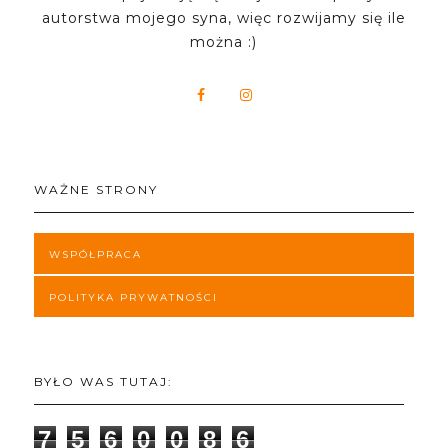
autorstwa mojego syna, więc rozwijamy się ile
można :)
WAŻNE STRONY
WSPÓŁPRACA
POLITYKA PRYWATNOŚCI
BYŁO WAS TUTAJ:
7
5
6
0
0
8
6