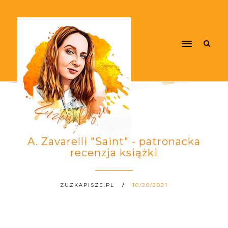
A. Zavarelli "Saint" - patronacka
recenzja książki
ZUZKAPISZE.PL
10/20/2021