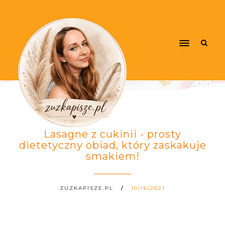
Lasagne z cukinii - prosty
dietetyczny obiad, który zaskakuje
smakiem!
ZUZKAPISZE.PL
10/16/2021