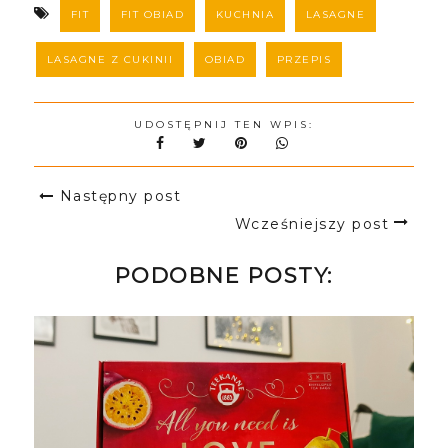
FIT
FIT OBIAD
KUCHNIA
LASAGNE
LASAGNE Z CUKINII
OBIAD
PRZEPIS
UDOSTĘPNIJ TEN WPIS:
Następny post
Wcześniejszy post
PODOBNE POSTY: