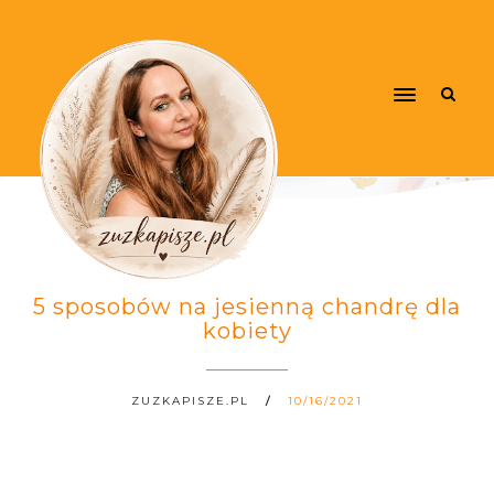
5 sposobów na jesienną chandrę dla
kobiety
ZUZKAPISZE.PL
10/16/2021