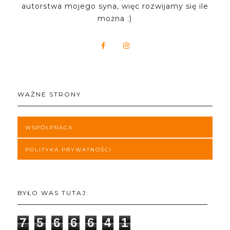
autorstwa mojego syna, więc rozwijamy się ile
można :)
WAŻNE STRONY
WSPÓŁPRACA
POLITYKA PRYWATNOŚCI
BYŁO WAS TUTAJ:
7
5
6
6
6
4
1