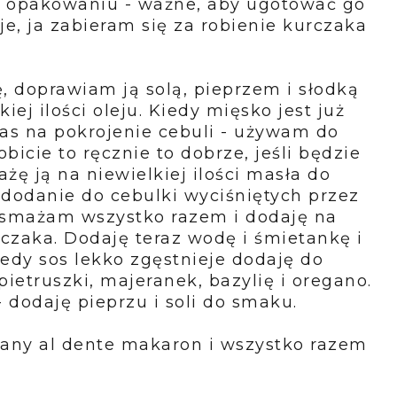
a opakowaniu - ważne, aby ugotować go
je, ja zabieram się za robienie kurczaka
ę, doprawiam ją solą, pieprzem i słodką
ej ilości oleju. Kiedy mięsko jest już
zas na pokrojenie cebuli - używam do
obicie to ręcznie to dobrze, jeśli będzie
ę ją na niewielkiej ilości masła do
dodanie do cebulki wyciśniętych przez
smażam wszystko razem i dodaję na
rczaka. Dodaję teraz wodę i śmietankę i
edy sos lekko zgęstnieje dodaję do
pietruszki, majeranek, bazylię i oregano.
- dodaję pieprzu i soli do smaku.
any al dente makaron i wszystko razem