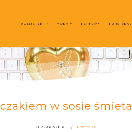
KOSMETYKI
MODA
PERFUMY
PURE BEA
kurczakiem w sosie śmie
ZUZKAPISZE.PL
6/09/2020