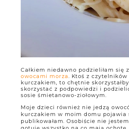
Całkiem niedawno podzieliłam się
owocami morza
. Ktoś z czytelników
kurczakiem, to chętnie skorzystałb
skorzystać z podpowiedzi i podziel
sosie śmietanowo-ziołowym.
Moje dzieci również nie jedzą owo
kurczakiem w moim domu pojawia si
publikowałam. Osobiście nie jestem
gotuję wszystko na co mają ochotę,