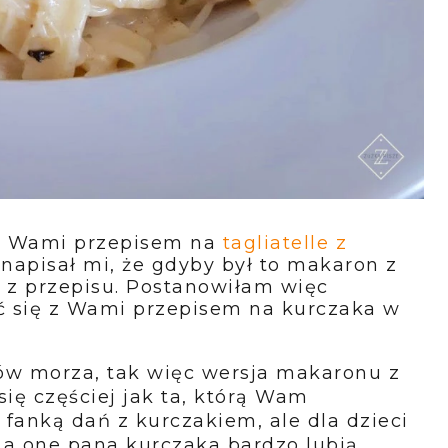
 z Wami przepisem na
tagliatelle z
 napisał mi, że gdyby był to makaron z
y z przepisu. Postanowiłam więc
ić się z Wami przepisem na kurczaka w
ców morza, tak więc wersja makaronu z
ę częściej jak ta, którą Wam
 fanką dań z kurczakiem, ale dla dzieci
 a one pana kurczaka bardzo lubią.