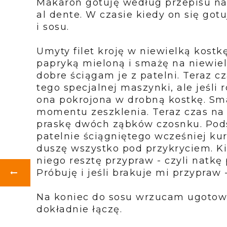
Makaron gotuję według przepisu n
al dente. W czasie kiedy on się gotu
i sosu.
Umyty filet kroję w niewielką kostk
papryką mieloną i smażę na niewielki
dobre ściągam je z patelni. Teraz c
tego specjalnej maszynki, ale jeśli r
ona pokrojona w drobną kostkę. Smaż
momentu zeszklenia. Teraz czas na 
praskę dwóch ząbków czosnku. Pod
patelnie ściągniętego wcześniej ku
duszę wszystko pod przykryciem. Ki
niego resztę przypraw - czyli natkę 
Próbuję i jeśli brakuje mi przypraw 
Na koniec do sosu wrzucam ugotow
dokładnie łączę.