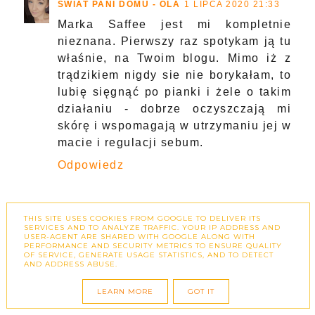
ŚWIAT PANI DOMU - OLA
1 LIPCA 2020 21:33
Marka Saffee jest mi kompletnie
nieznana. Pierwszy raz spotykam ją tu
właśnie, na Twoim blogu. Mimo iż z
trądzikiem nigdy sie nie borykałam, to
lubię sięgnąć po pianki i żele o takim
działaniu - dobrze oczyszczają mi
skórę i wspomagają w utrzymaniu jej w
macie i regulacji sebum.
Odpowiedz
DOLINA_PIEKNA
2 LIPCA 2020 05:28
THIS SITE USES COOKIES FROM GOOGLE TO DELIVER ITS
SERVICES AND TO ANALYZE TRAFFIC. YOUR IP ADDRESS AND
Prawdę mówiąc nie słyszałam
USER-AGENT ARE SHARED WITH GOOGLE ALONG WITH
PERFORMANCE AND SECURITY METRICS TO ENSURE QUALITY
wcześniej o tych kosmetykach,
OF SERVICE, GENERATE USAGE STATISTICS, AND TO DETECT
wszelkie pianki uwielbiam dlatego
AND ADDRESS ABUSE.
myślę, że i do tej zapałałabym
LEARN MORE
GOT IT
miłością :)