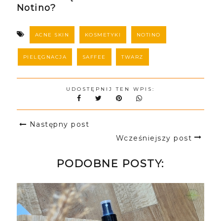
Notino?
ACNE SKIN
KOSMETYKI
NOTINO
PIELĘGNACJA
SAFFEE
TWARZ
UDOSTĘPNIJ TEN WPIS:
Następny post
Wcześniejszy post
PODOBNE POSTY: