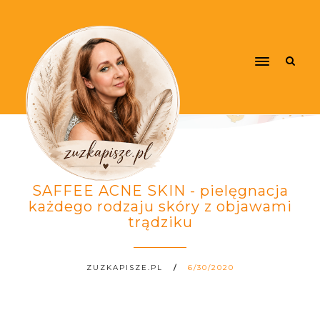
SAFFEE ACNE SKIN - pielęgnacja
każdego rodzaju skóry z objawami
trądziku
ZUZKAPISZE.PL
6/30/2020