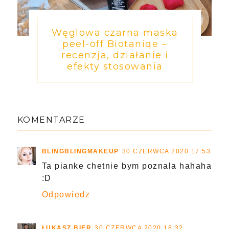
Węglowa czarna maska
peel-off Biotaniqe –
recenzja, działanie i
efekty stosowania
KOMENTARZE
BLINGBLINGMAKEUP
30 CZERWCA 2020 17:53
Ta pianke chetnie bym poznala hahaha
:D
Odpowiedz
ŁUKASZ BIER
30 CZERWCA 2020 18:32