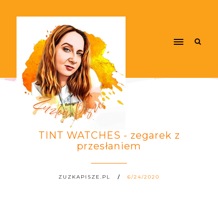
TINT WATCHES - zegarek z
przesłaniem
ZUZKAPISZE.PL
6/24/2020