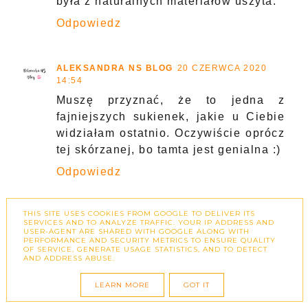
była z naturalnych materiałów uszyta.
Odpowiedz
ALEKSANDRA NS BLOG
20 CZERWCA 2020
14:54
Muszę przyznać, że to jedna z
fajniejszych sukienek, jakie u Ciebie
widziałam ostatnio. Oczywiście oprócz
tej skórzanej, bo tamta jest genialna :)
Odpowiedz
Odpowiedzi
THIS SITE USES COOKIES FROM GOOGLE TO DELIVER ITS
SERVICES AND TO ANALYZE TRAFFIC. YOUR IP ADDRESS AND
ZUZKAPISZE.PL
23 CZERWCA 2020
USER-AGENT ARE SHARED WITH GOOGLE ALONG WITH
PERFORMANCE AND SECURITY METRICS TO ENSURE QUALITY
18:12
OF SERVICE, GENERATE USAGE STATISTICS, AND TO DETECT
AND ADDRESS ABUSE.
Dziękuję ☺
LEARN MORE
GOT IT
ODPOWIEDZ