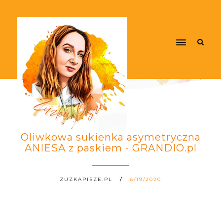
Oliwkowa sukienka asymetryczna
ANIESA z paskiem - GRANDIO.pl
ZUZKAPISZE.PL
6/19/2020