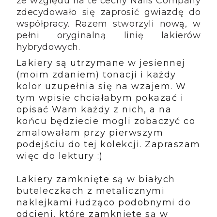
ze względu na te cechy Nails Company
zdecydowało się zaprosić gwiazdę do
współpracy. Razem stworzyli nową, w
pełni oryginalną linię lakierów
hybrydowych.
Lakiery są utrzymane w jesiennej
(moim zdaniem) tonacji i każdy
kolor uzupełnia się na wzajem. W
tym wpisie chciałabym pokazać i
opisać Wam każdy z nich, a na
końcu będziecie mogli zobaczyć co
zmalowałam przy pierwszym
podejściu do tej kolekcji. Zapraszam
więc do lektury :)
Lakiery zamknięte są w białych
buteleczkach z metalicznymi
naklejkami łudząco podobnymi do
odcieni, które zamknięte są w