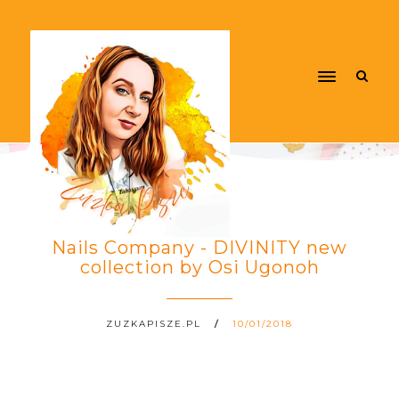
Nails Company - DIVINITY new
collection by Osi Ugonoh
ZUZKAPISZE.PL
10/01/2018