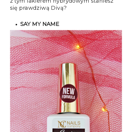
z tym lakierem hybrydowym staniesz
się prawdziwą Divą?
SAY MY NAME