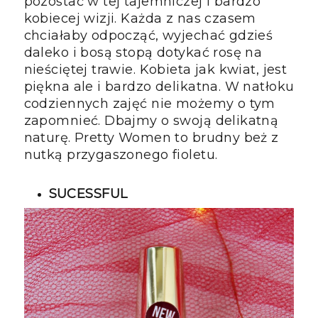
pozostać w tej tajemniczej i bardzo
kobiecej wizji. Każda z nas czasem
chciałaby odpocząć, wyjechać gdzieś
daleko i bosą stopą dotykać rosę na
nieściętej trawie. Kobieta jak kwiat, jest
piękna ale i bardzo delikatna. W natłoku
codziennych zajęć nie możemy o tym
zapomnieć. Dbajmy o swoją delikatną
naturę. Pretty Women to brudny beż z
nutką przygaszonego fioletu.
SUCESSFUL