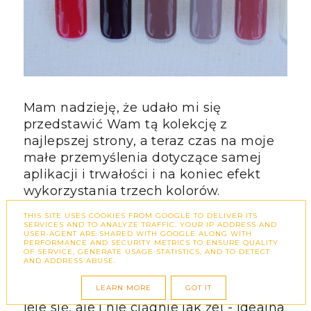
Mam nadzieję, że udało mi się
przedstawić Wam tą kolekcję z
najlepszej strony, a teraz czas na moje
małe przemyślenia dotyczące samej
aplikacji i trwałości i na koniec efekt
wykorzystania trzech kolorów.
THIS SITE USES COOKIES FROM GOOGLE TO DELIVER ITS
Jeśli chodzi o lakiery, to od dawna lubię
SERVICES AND TO ANALYZE TRAFFIC. YOUR IP ADDRESS AND
USER-AGENT ARE SHARED WITH GOOGLE ALONG WITH
z nimi pracować. Marka ta była
PERFORMANCE AND SECURITY METRICS TO ENSURE QUALITY
OF SERVICE, GENERATE USAGE STATISTICS, AND TO DETECT
pierwszą z jaką miałam do czynienia w
AND ADDRESS ABUSE.
przypadku lakierów hybrydowych.
LEARN MORE
GOT IT
Konsystencja jest średniej gęstości - nie
leje się, ale i nie ciągnie jak żel - idealna