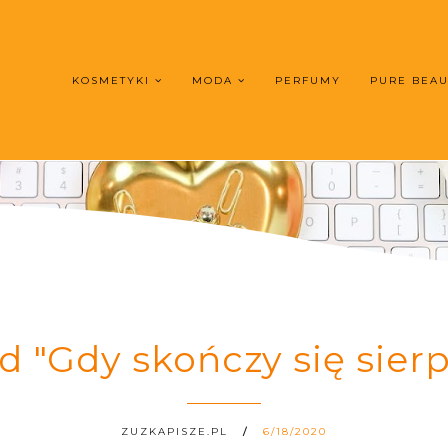
KOSMETYKI
MODA
PERFUMY
PURE BEA
 "Gdy skończy się sierpi
ZUZKAPISZE.PL
6/18/2020