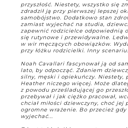
przyszłość. Niestety, wszystko się z
zdradził ją przy pierwszej lepszej ok
samobójstwo. Dodatkowo stan zdrow
zamiast wyjechać na studia, dziew
zapewnić rodzicielce odpowiednią 
się rutynowe i przewidywalne. Led
w wir męczących obowiązków. Wydawa
przy łóżku rodzicielki. Inny scenari
Noah Cavallari fascynował ją od sa
lato, by odpocząć. Zdaniem dziewczy
silny, męski i opiekuńczy. Niestety,
Heather niczego więcej. Może dlatego
z powodu prześladującej go przeszło
przebywał i jak ciężko pracował, wc
chciał miłości dziewczyny, choć jej
ogromne wrażenie. Bo przecież gdy 
wyjechać...