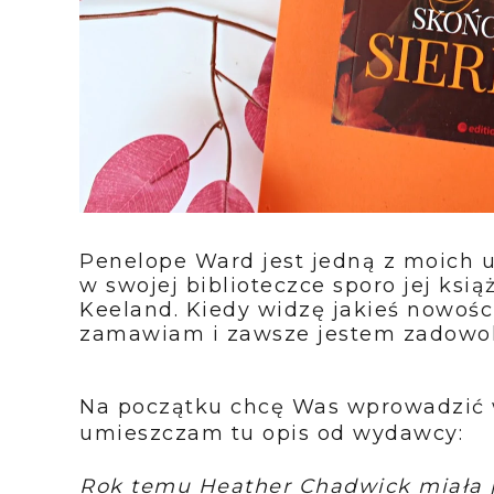
Penelope Ward jest jedną z moich 
w swojej biblioteczce sporo jej ksią
Keeland. Kiedy widzę jakieś nowości
zamawiam i zawsze jestem zadowolo
Na początku chcę Was wprowadzić w f
umieszczam tu opis od wydawcy:
Rok temu Heather Chadwick miała je