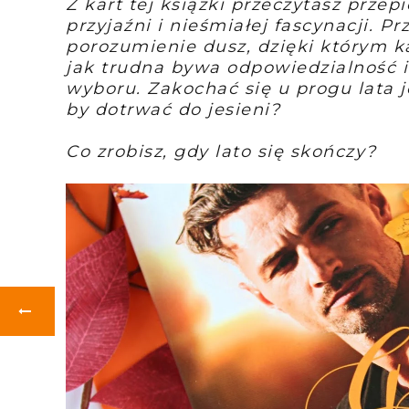
Z kart tej książki przeczytasz przep
przyjaźni i nieśmiałej fascynacji. Pr
porozumienie dusz, dzięki którym k
jak trudna bywa odpowiedzialność i
wyboru. Zakochać się u progu lata j
by dotrwać do jesieni?
Co zrobisz, gdy lato się skończy?