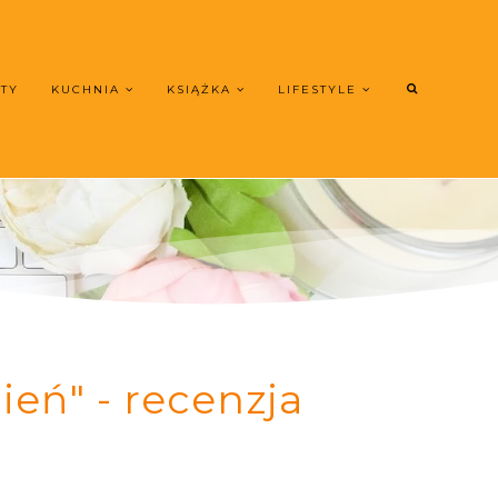
UTY
KUCHNIA
KSIĄŻKA
LIFESTYLE
eń" - recenzja