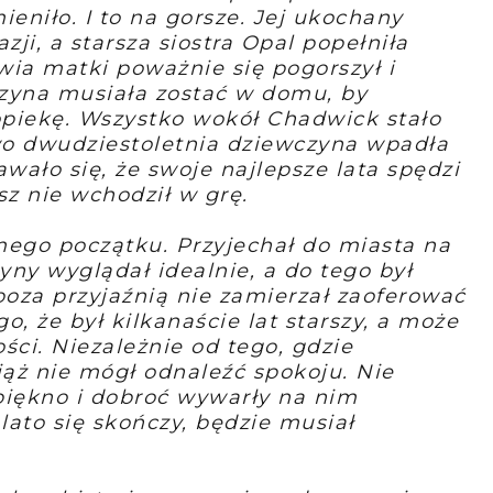
mieniło. I to na gorsze. Jej ukochany
azji, a starsza siostra Opal popełniła
ia matki poważnie się pogorszył i
czyna musiała zostać w domu, by
opiekę. Wszystko wokół Chadwick stało
wo dwudziestoletnia dziewczyna wpadła
ło się, że swoje najlepsze lata spędzi
usz nie wchodził w grę.
mego początku. Przyjechał do miasta na
ny wyglądał idealnie, a do tego był
 poza przyjaźnią nie zamierzał zaoferować
, że był kilkanaście lat starszy, a może
ści. Niezależnie od tego, gdzie
iąż nie mógł odnaleźć spokoju. Nie
 piękno i dobroć wywarły na nim
lato się skończy, będzie musiał