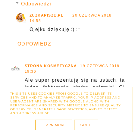
Odpowiedzi
ZUZKAPISZE.PL
20 CZERWCA 2018
14:55
Ojejku dziękuję :) :*
ODPOWIEDZ
STRONA KOSMETYCZNA
19 CZERWCA 2018
19:36
Ale super prezentują się na ustach, ta
jedna faktycznie chyba najmniej Ci
THIS SITE USES COOKIES FROM GOOGLE TO DELIVER ITS
pasuje, ale pozostałe trzy są ekstra ;)
SERVICES AND TO ANALYZE TRAFFIC. YOUR IP ADDRESS AND
Na różne okazje
USER-AGENT ARE SHARED WITH GOOGLE ALONG WITH
PERFORMANCE AND SECURITY METRICS TO ENSURE QUALITY
OF SERVICE, GENERATE USAGE STATISTICS, AND TO DETECT
Odpowiedz
AND ADDRESS ABUSE.
LEARN MORE
GOT IT
Odpowiedzi