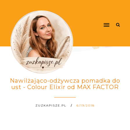
Nawilżająco-odżywcza pomadka do
ust - Colour Elixir od MAX FACTOR
ZUZKAPISZE.PL
6/19/2018