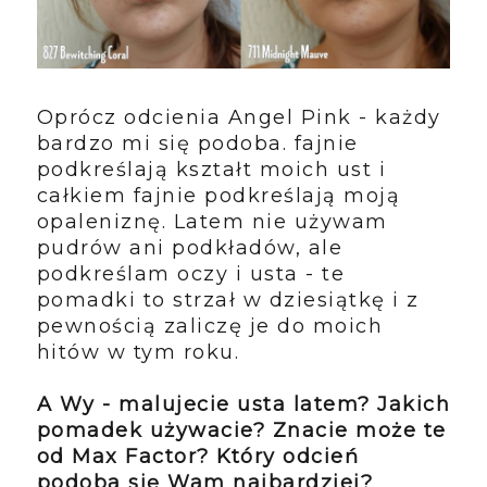
Oprócz odcienia Angel Pink - każdy
bardzo mi się podoba. fajnie
podkreślają kształt moich ust i
całkiem fajnie podkreślają moją
opaleniznę. Latem nie używam
pudrów ani podkładów, ale
podkreślam oczy i usta - te
pomadki to strzał w dziesiątkę i z
pewnością zaliczę je do moich
hitów w tym roku.
A Wy - malujecie usta latem? Jakich
pomadek używacie? Znacie może te
od Max Factor? Który odcień
podoba się Wam najbardziej?