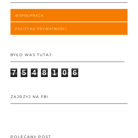
WSPÓŁPRACA
POLITYKA PRYWATNOŚCI
BYŁO WAS TUTAJ:
7
5
4
8
1
0
6
ZAJRZYJ NA FB!
POLECANY POST