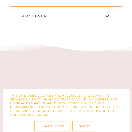
ARCHIWUM
THIS SITE USES COOKIES FROM GOOGLE TO DELIVER ITS
FACEBOOK
INSTAGRAM
SERVICES AND TO ANALYZE TRAFFIC. YOUR IP ADDRESS AND
USER-AGENT ARE SHARED WITH GOOGLE ALONG WITH
PERFORMANCE AND SECURITY METRICS TO ENSURE QUALITY
OF SERVICE, GENERATE USAGE STATISTICS, AND TO DETECT
AND ADDRESS ABUSE.
COPYRIGHT ©
ZUZKA PISZE – BLOG O MODZIE,
KSIĄŻKACH, KOSMETYKACH I CODZIENNOŚCI
LEARN MORE
GOT IT
BLOG DESIGN:
KAROGRAFIA.PL