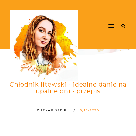
Chłodnik litewski - idealne danie na
upalne dni - przepis
ZUZKAPISZE.PL
6/19/2020