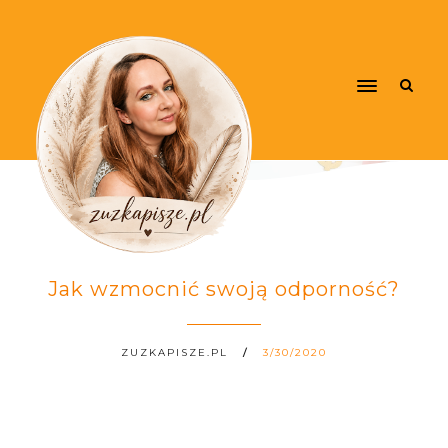
Jak wzmocnić swoją odporność?
ZUZKAPISZE.PL
3/30/2020