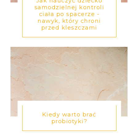
Jak nauczyć dziecko
samodzielnej kontroli
ciała po spacerze -
nawyk, który chroni
przed kleszczami
Kiedy warto brać
probiotyki?