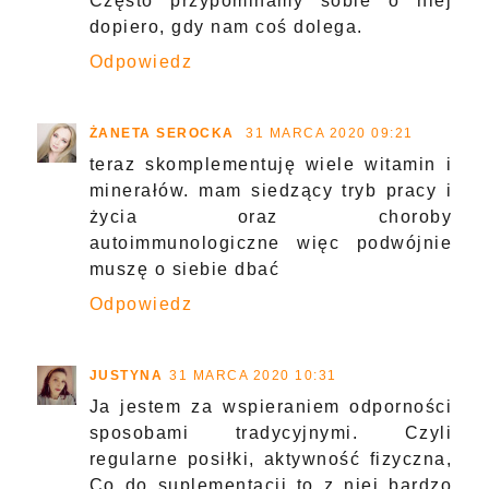
Często przypominamy sobie o niej
dopiero, gdy nam coś dolega.
Odpowiedz
ŻANETA SEROCKA
31 MARCA 2020 09:21
teraz skomplementuję wiele witamin i
minerałów. mam siedzący tryb pracy i
życia oraz choroby
autoimmunologiczne więc podwójnie
muszę o siebie dbać
Odpowiedz
JUSTYNA
31 MARCA 2020 10:31
Ja jestem za wspieraniem odporności
sposobami tradycyjnymi. Czyli
regularne posiłki, aktywność fizyczna,
Co do suplementacji to z niej bardzo