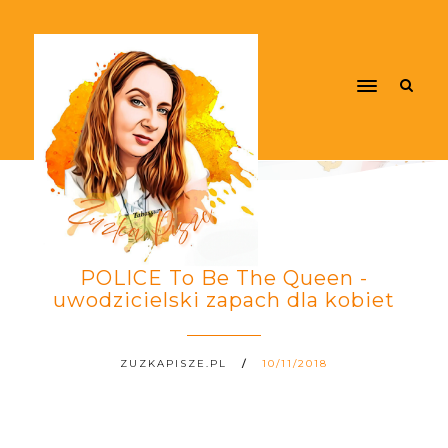
POLICE To Be The Queen -
uwodzicielski zapach dla kobiet
ZUZKAPISZE.PL
10/11/2018