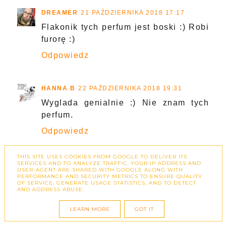
DREAMER
21 PAŹDZIERNIKA 2018 17:17
Flakonik tych perfum jest boski :) Robi
furorę :)
Odpowiedz
HANNA B
22 PAŹDZIERNIKA 2018 19:31
Wyglada genialnie :) Nie znam tych
perfum.
Odpowiedz
THIS SITE USES COOKIES FROM GOOGLE TO DELIVER ITS
SERVICES AND TO ANALYZE TRAFFIC. YOUR IP ADDRESS AND
EMI
23 PAŹDZIERNIKA 2018 00:26
USER-AGENT ARE SHARED WITH GOOGLE ALONG WITH
PERFORMANCE AND SECURITY METRICS TO ENSURE QUALITY
Flakonik jest obledny. Jestem bardzo
OF SERVICE, GENERATE USAGE STATISTICS, AND TO DETECT
AND ADDRESS ABUSE.
ciekawa tego zapachu.
Odpowiedz
LEARN MORE
GOT IT