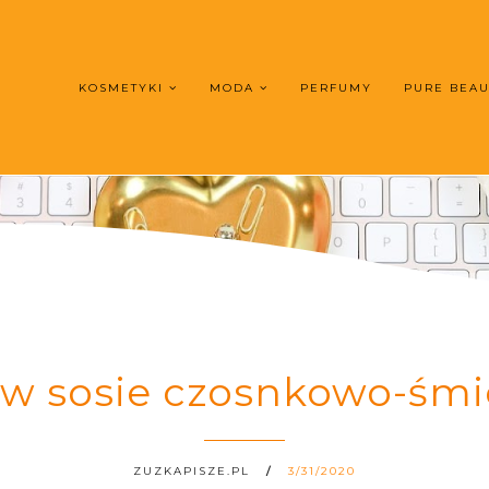
KOSMETYKI
MODA
PERFUMY
PURE BEA
 w sosie czosnkowo-śmi
ZUZKAPISZE.PL
3/31/2020