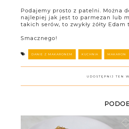
Podajemy prosto z patelni. Można do
najlepiej jak jest to parmezan lub m
takich serów, to zwykły żółty Edam 
Smacznego!
DANIE Z MAKARONEM
KUCHNIA
MAKARON
UDOSTĘPNIJ TEN 
PODOB