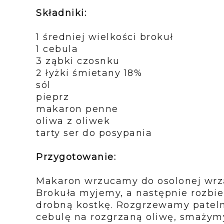
Składniki:
1 średniej wielkości brokuł
1 cebula
3 ząbki czosnku
2 łyżki śmietany 18%
sól
pieprz
makaron penne
oliwa z oliwek
tarty ser do posypania
Przygotowanie:
Makaron wrzucamy do osolonej wrzą
Brokuła myjemy, a następnie rozbi
drobną kostkę. Rozgrzewamy pateln
cebulę na rozgrzaną oliwę, smażym