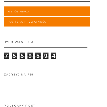
WSPÓŁPRACA
POLITYKA PRYWATNOŚCI
BYŁO WAS TUTAJ:
7
5
5
9
5
9
4
ZAJRZYJ NA FB!
POLECANY POST