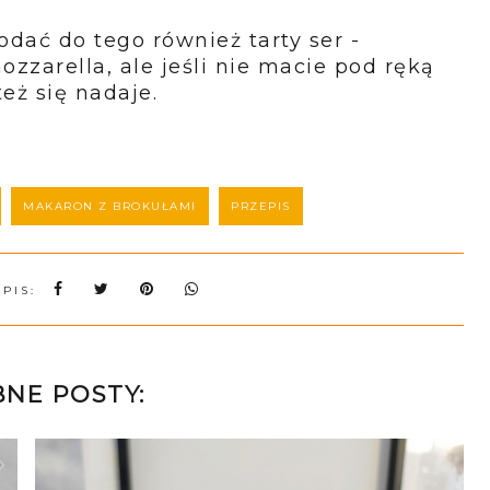
dać do tego również tarty ser -
ozzarella, ale jeśli nie macie pod ręką
też się nadaje.
MAKARON Z BROKUŁAMI
PRZEPIS
WPIS:
NE POSTY: