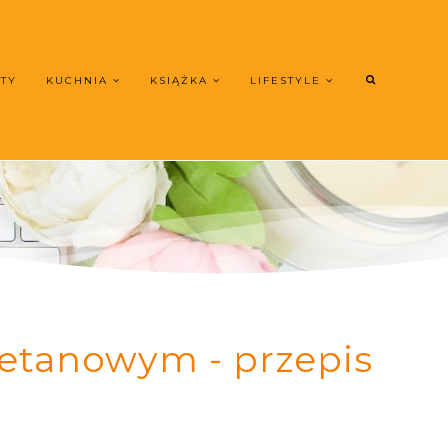
UTY
KUCHNIA
KSIĄŻKA
LIFESTYLE
etanowym - przepis