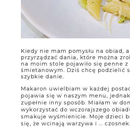
Kiedy nie mam pomysłu na obiad, al
przyrządzać dania, które można zrob
na moim stole pojawiło się penne z
śmietanowym. Dziś chcę podzielić s
szybkie danie.
Makaron uwielbiam w każdej postaci
pojawia się w naszym menu, jedna
zupełnie inny sposób. Miałam w dom
wykorzystać do wczorajszego obiadu.
smakuje wyśmienicie. Moje dzieci ba
się, że wcinają warzywa i ... czosnek