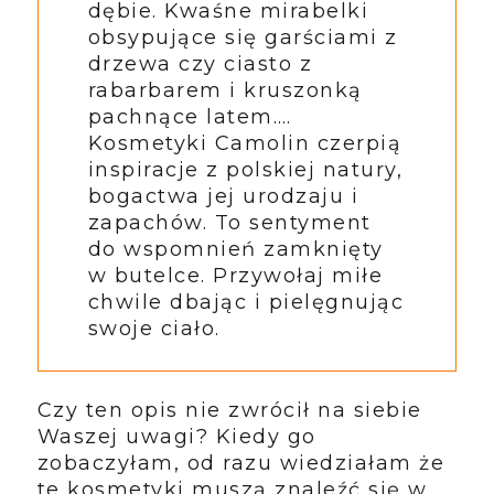
dębie. Kwaśne mirabelki
obsypujące się garściami z
drzewa czy ciasto z
rabarbarem i kruszonką
pachnące latem….
Kosmetyki Camolin czerpią
inspiracje z polskiej natury,
bogactwa jej urodzaju i
zapachów. To sentyment
do wspomnień zamknięty
w butelce. Przywołaj miłe
chwile dbając i pielęgnując
swoje ciało.
Czy ten opis nie zwrócił na siebie
Waszej uwagi? Kiedy go
zobaczyłam, od razu wiedziałam że
te kosmetyki muszą znaleźć się w