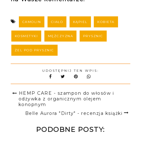
CAMOLIN
CIAŁO
KĄPIEL
KOBIETA
KOSMETYKI
MĘŻCZYZNA
PRYSZNIC
ŻEL POD PRYSZNIC
UDOSTĘPNIJ TEN WPIS:
HEMP CARE - szampon do włosów i
odżywka z organicznym olejem
konopnym
Belle Aurora "Dirty" - recenzja książki
PODOBNE POSTY: