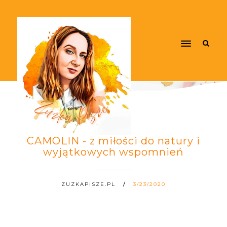
CAMOLIN - z miłości do natury i
wyjątkowych wspomnień
ZUZKAPISZE.PL
3/23/2020