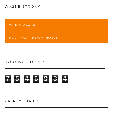
WAŻNE STRONY
WSPÓŁPRACA
POLITYKA PRYWATNOŚCI
BYŁO WAS TUTAJ:
7
5
4
6
9
3
4
ZAJRZYJ NA FB!