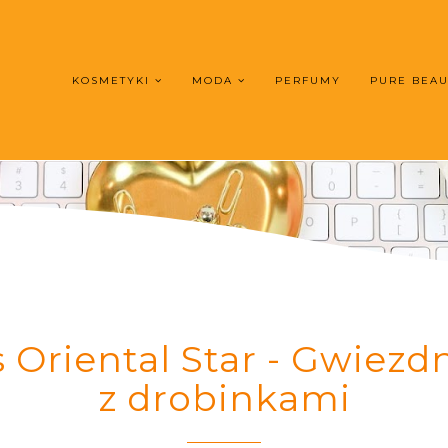
KOSMETYKI
MODA
PERFUMY
PURE BEA
s Oriental Star - Gwiezdn
z drobinkami