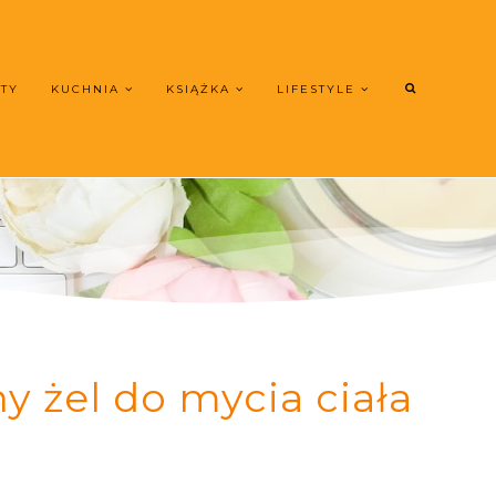
UTY
KUCHNIA
KSIĄŻKA
LIFESTYLE
y żel do mycia ciała