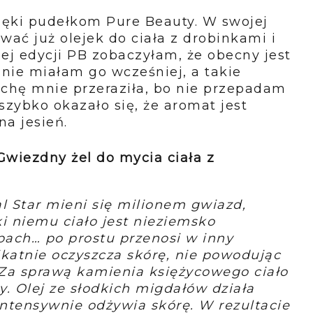
ęki pudełkom Pure Beauty. W swojej
ać już olejek do ciała z drobinkami i
ej edycji PB zobaczyłam, że obecny jest
o nie miałam go wcześniej, a takie
ochę mnie przeraziła, bo nie przepadam
zybko okazało się, że aromat jest
na jesień.
 Gwiezdny żel do mycia ciała z
l Star mieni się milionem gwiazd,
i niemu ciało jest nieziemsko
apach… po prostu przenosi w inny
ikatnie oczyszcza skórę, nie powodując
. Za sprawą kamienia księżycowego ciało
y. Olej ze słodkich migdałów działa
intensywnie odżywia skórę. W rezultacie