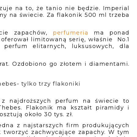
je na to, że tanio nie będzie. Imperial
my na świecie. Za flakonik 500 ml trzeba
ecie zapachów,
perfumeria
ma ponad
aoferował limitowaną serię, właśnie
No.1
k perfum elitarnych, luksusowych, dla
arat. Ozdobiono go złotem i diamentami.
ebes- tylko trzy flakoniki
z najdroższych perfum na świecie to
hebes. Flakonik ma kształt piramidy i
ztują około 30 tys. zł.
edna z najstarszych firm produkujących
ak tworzyć zachwycające zapachy. W tym