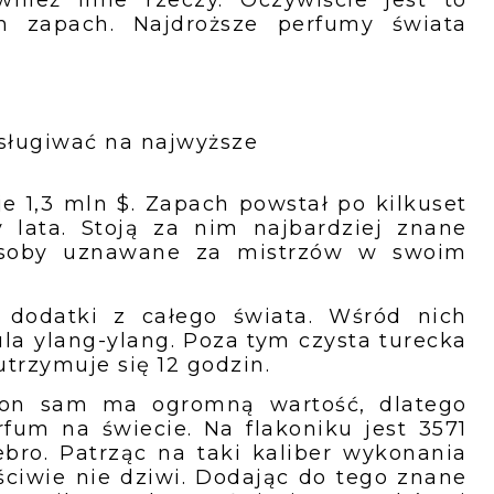
ież inne rzeczy. Oczywiście jest to
am zapach. Najdroższe perfumy świata
asługiwać na najwyższe
e 1,3 mln $. Zapach powstał po kilkuset
 lata. Stoją za nim najbardziej znane
Osoby uznawane za mistrzów w swoim
dodatki z całego świata. Wśród nich
ula ylang-ylang. Poza tym czysta turecka
utrzymuje się 12 godzin.
uż on sam ma ogromną wartość, dlatego
fum na świecie. Na flakoniku jest 3571
rebro. Patrząc na taki kaliber wykonania
ciwie nie dziwi. Dodając do tego znane