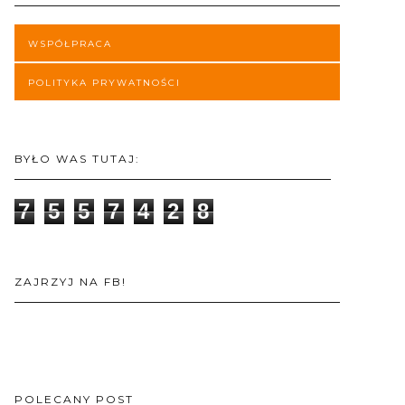
WSPÓŁPRACA
POLITYKA PRYWATNOŚCI
BYŁO WAS TUTAJ:
7
5
5
7
4
2
8
ZAJRZYJ NA FB!
POLECANY POST