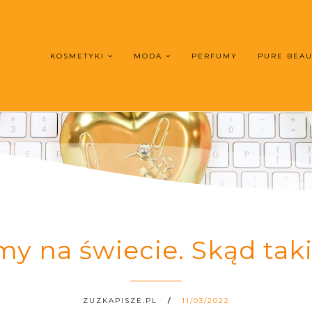
KOSMETYKI
MODA
PERFUMY
PURE BEA
my na świecie. Skąd tak
ZUZKAPISZE.PL
11/03/2022