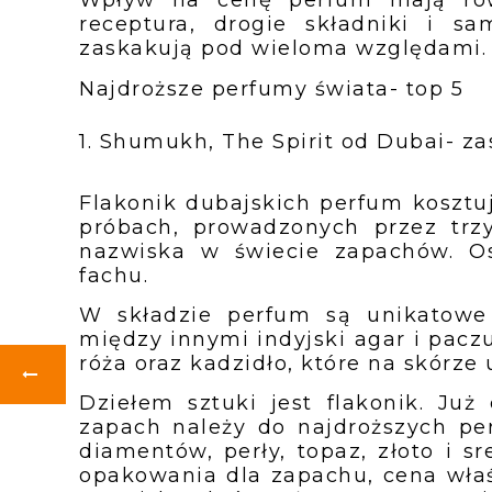
Wpływ na cenę perfum mają równ
receptura, drogie składniki i s
zaskakują pod wieloma względami.
Najdroższe perfumy świata- top 5
1. Shumukh, The Spirit od Dubai- z
Flakonik dubajskich perfum kosztuj
próbach, prowadzonych przez trzy
nazwiska w świecie zapachów. 
fachu.
W składzie perfum są unikatowe 
między innymi indyjski agar i pacz
róża oraz kadzidło, które na skórze 
Dziełem sztuki jest flakonik. J
zapach należy do najdroższych per
diamentów, perły, topaz, złoto i s
opakowania dla zapachu, cena właś