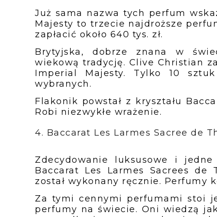
Już sama nazwa tych perfum wskazu
Majesty to trzecie najdroższe perfu
zapłacić około 640 tys. zł.
Brytyjska, dobrze znana w świ
wiekową tradycję. Clive Christian z
Imperial Majesty. Tylko 10 sztu
wybranych.
Flakonik powstał z kryształu Bacc
Robi niezwykłe wrażenie.
4. Baccarat Les Larmes Sacree de Th
Zdecydowanie luksusowe i jedne 
Baccarat Les Larmes Sacrees de T
został wykonany ręcznie. Perfumy kos
Za tymi cennymi perfumami stoi j
perfumy na świecie. Oni wiedzą j