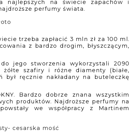
ia najlepszych na świecie zapachów i
najdroższe perfumy świata.
łoto
ecie trzeba zapłacić 3 mln zł za 100 ml.
bcowania z bardzo drogim, błyszczącym,
do jego stworzenia wykorzystali 2090
żółte szafiry i różne diamenty (białe,
eń był ręcznie nakładany na buteleczkę
KNY. Bardzo dobrze znana wszystkim
wych produktów. Najdroższe perfumy na
 powstały we współpracy z Martinem
esty- cesarska mość