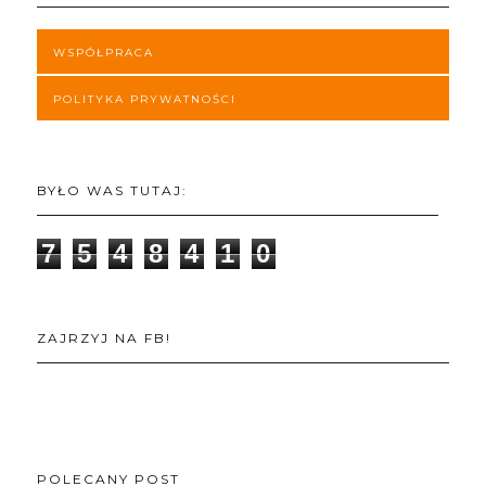
WSPÓŁPRACA
POLITYKA PRYWATNOŚCI
BYŁO WAS TUTAJ:
7
5
4
8
4
1
0
ZAJRZYJ NA FB!
POLECANY POST