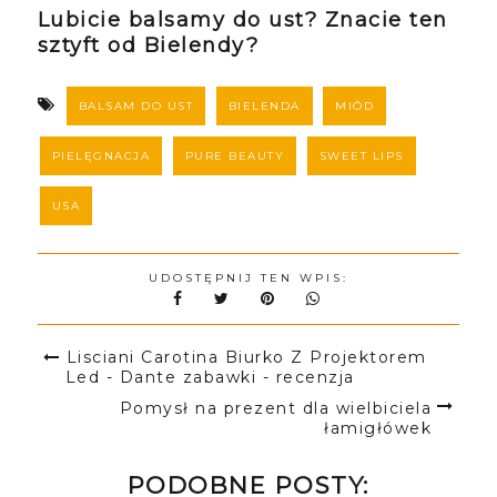
Lubicie balsamy do ust? Znacie ten
sztyft od Bielendy?
BALSAM DO UST
BIELENDA
MIÓD
PIELĘGNACJA
PURE BEAUTY
SWEET LIPS
USA
UDOSTĘPNIJ TEN WPIS:
Lisciani Carotina Biurko Z Projektorem
Led - Dante zabawki - recenzja
Pomysł na prezent dla wielbiciela
łamigłówek
PODOBNE POSTY: