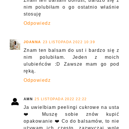
Znam ten balsam donust, bardzo się z
nim polubiłam o go ostatnio właśnie
stosuję
Odpowiedz
JOANNA
23 LISTOPADA 2022 10:39
Znam ten balsam do ust i bardzo się z
nim polubiłam. Jeden z moich
ulubieńców :D Zawsze mam go pod
ręką.
Odpowiedz
AMN
25 LISTOPADA 2022 22:22
Ja uwielbiam peelingi cukrowe na usta
❤️ Muszę sobie znów kupić
opakowanie ❤️ Co do balsamów, to nie
używam ich często, zazwyczaj wolę