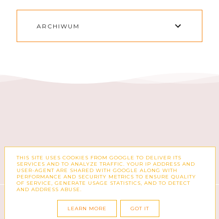
ARCHIWUM
THIS SITE USES COOKIES FROM GOOGLE TO DELIVER ITS
FACEBOOK
INSTAGRAM
SERVICES AND TO ANALYZE TRAFFIC. YOUR IP ADDRESS AND
USER-AGENT ARE SHARED WITH GOOGLE ALONG WITH
PERFORMANCE AND SECURITY METRICS TO ENSURE QUALITY
OF SERVICE, GENERATE USAGE STATISTICS, AND TO DETECT
AND ADDRESS ABUSE.
COPYRIGHT ©
ZUZKA PISZE – BLOG O MODZIE,
KSIĄŻKACH, KOSMETYKACH I CODZIENNOŚCI
LEARN MORE
GOT IT
BLOG DESIGN:
KAROGRAFIA.PL