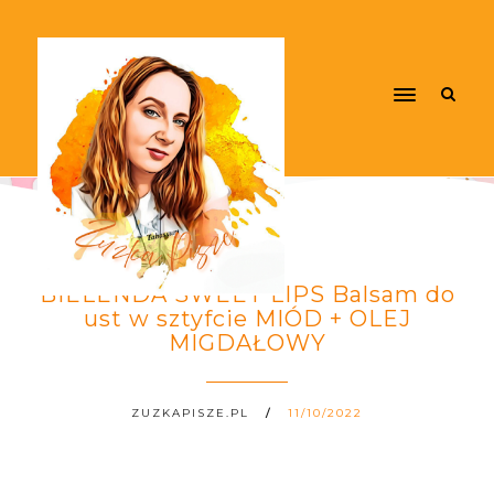
BIELENDA SWEET LIPS Balsam do
ust w sztyfcie MIÓD + OLEJ
MIGDAŁOWY
ZUZKAPISZE.PL
11/10/2022