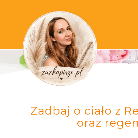
Zadbaj o ciało z R
oraz regen