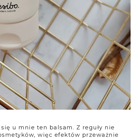
się u mnie ten balsam. Z reguły nie
kosmetyków, więc efektów przeważnie