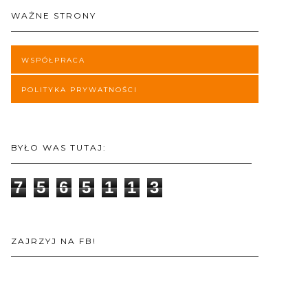
WAŻNE STRONY
WSPÓŁPRACA
POLITYKA PRYWATNOŚCI
BYŁO WAS TUTAJ:
7
5
6
5
1
1
3
ZAJRZYJ NA FB!