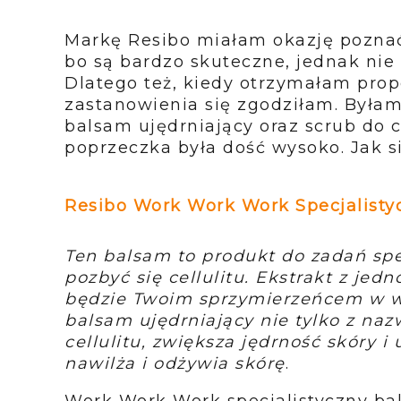
Markę Resibo miałam okazję poznać
bo są bardzo skuteczne, jednak nie 
Dlatego też, kiedy otrzymałam pro
zastanowienia się zgodziłam. Byłam
balsam ujędrniający oraz scrub do ci
poprzeczka była dość wysoko. Jak s
Resibo Work Work Work Specjalisty
Ten balsam to produkt do zadań sp
pozbyć się cellulitu. Ekstrakt z jed
będzie Twoim sprzymierzeńcem w wa
balsam ujędrniający nie tylko z na
cellulitu, zwiększa jędrność skóry i
nawilża i odżywia skórę
.
Work Work Work specjalistyczny bal