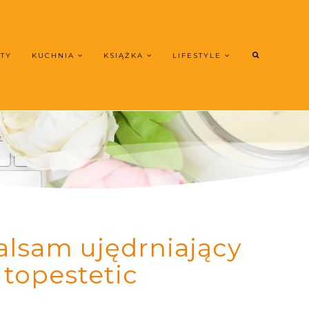
UTY
KUCHNIA
KSIĄŻKA
LIFESTYLE
balsam ujędrniający
 topestetic