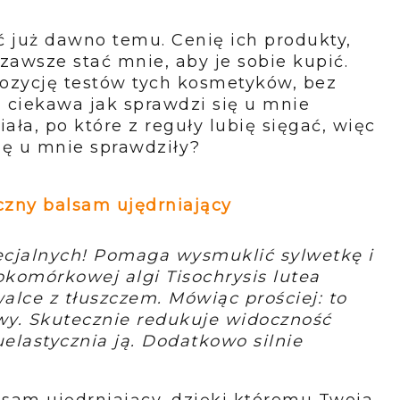
 już dawno temu. Cenię ich produkty,
zawsze stać mnie, aby je sobie kupić.
pozycję testów tych kosmetyków, bez
 ciekawa jak sprawdzi się u mnie
ała, po które z reguły lubię sięgać, więc
ię u mnie sprawdziły?
czny balsam ujędrniający
ecjalnych! Pomaga wysmuklić sylwetkę i
nokomórkowej algi Tisochrysis lutea
lce z tłuszczem. Mówiąc prościej: to
zwy. Skutecznie redukuje widoczność
 uelastycznia ją. Dodatkowo silnie
sam ujędrniający, dzięki któremu Twoja