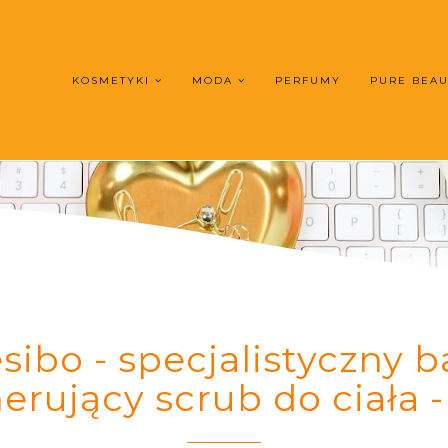
KOSMETYKI
MODA
PERFUMY
PURE BEA
esibo - specjalistyczny 
erujący scrub do ciała -