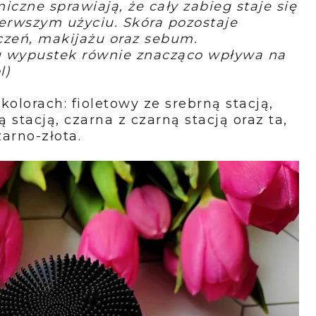
iczne sprawiają, że cały zabieg staje się
ierwszym użyciu. Skóra pozostaje
czeń, makijażu oraz sebum.
u wypustek równie znacząco wpływa na
l)
kolorach: fioletowy ze srebrną stacją,
ną stacją, czarna z czarną stacją oraz ta,
zarno-złota.