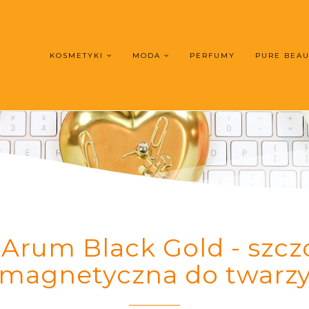
KOSMETYKI
MODA
PERFUMY
PURE BEA
rum Black Gold - szcz
magnetyczna do twarz