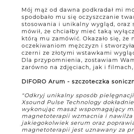
Mój mąż od dawna podkradał mi moj
spodobało mu się oczyszczanie twa
stosowania i unikalny wygląd, oraz 
mówił, że chciałby mieć taką wyłącz
którą mu zamówić. Okazało się, że 
oczekiwaniom mężczyzn i stworzył
czerni ze złotymi wstawkami wyglą
Dla przypomnienia, zostawiam Wam j
zarówno na zdjęciach, jak i filmach
DIFORO Arum - szczoteczka sonicz
"Odkryj unikalny sposób pielęgnacj
Xsound Pulse Technology dokładnie 
wykonując masaż wspomagający mik
magnetoterapii wzmacnia i nawilża 
jakiegokolwiek serum oraz poprawi
magnetoterapii jest uznawany za p