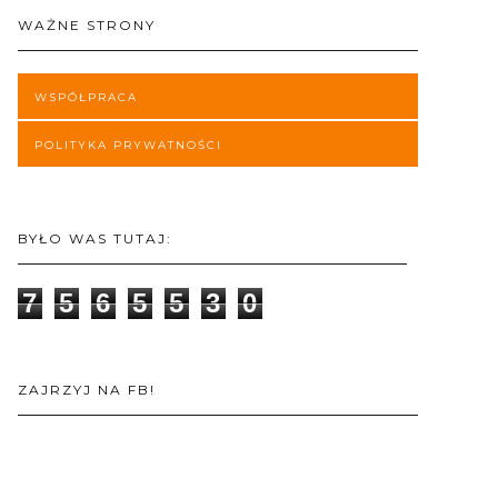
WAŻNE STRONY
WSPÓŁPRACA
POLITYKA PRYWATNOŚCI
BYŁO WAS TUTAJ:
7
5
6
5
5
3
0
ZAJRZYJ NA FB!