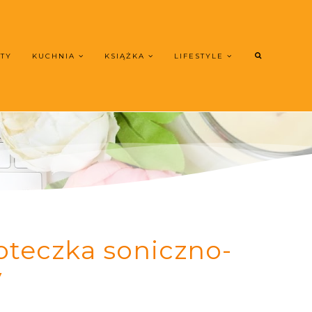
UTY
KUCHNIA
KSIĄŻKA
LIFESTYLE
oteczka soniczno-
y