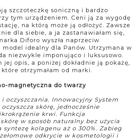
ą szczoteczkę soniczną i bardzo
rzy tym urządzeniem. Ceni ją za wygodę
stację, na którą może ją odłożyć. Zawsze
nie dla siebie, a ja zastanawiałam się,
marka Diforo wyszła naprzeciw
a model idealny dla Panów. Utrzymana w
da niezwykle imponująco i luksusowo.
ej opis, a poniżej dokładnie ją pokażę,
, które otrzymałam od marki.
no-magnetyczna do twarzy
i i oczyszczania. Innowacyjny System
oczyszcza skórę, jednocześnie
rokrążenie krwi. Funkcja
skórę w sposób naturalny bez użycia
a syntezę kolagenu aż o 300%. Zabieg
rzełomowe odkrycie w kosmetologii i