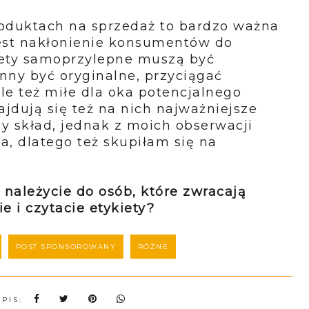
roduktach na sprzedaż to bardzo ważna
jest nakłonienie konsumentów do
kiety samoprzylepne muszą być
inny być oryginalne, przyciągać
le też miłe dla oka potencjalnego
ajdują się też na nich najważniejsze
zy skład, jednak z moich obserwacji
da, dlatego też skupiłam się na
 należycie do osób, które zwracają
 i czytacie etykiety?
POST SPONSOROWANY
RÓŻNE
WPIS: