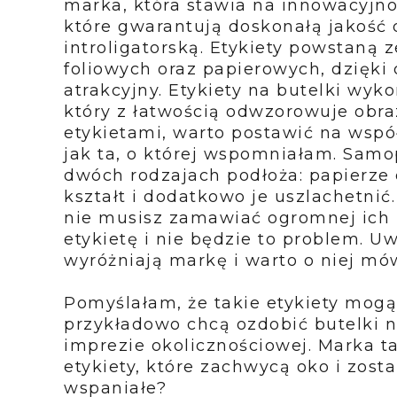
marka, która stawia na innowacyjn
które gwarantują doskonałą jakość
introligatorską. Etykiety powstaną 
foliowych oraz papierowych, dzięki
atrakcyjny. Etykiety na butelki wy
który z łatwością odwzorowuje obra
etykietami, warto postawić na wspó
jak ta, o której wspomniałam. Samo
dwóch rodzajach podłoża: papierze 
kształt i dodatkowo je uszlachetnić
nie musisz zamawiać ogromnej ich i
etykietę i nie będzie to problem. U
wyróżniają markę i warto o niej mów
Pomyślałam, że takie etykiety mogą
przykładowo chcą ozdobić butelki n
imprezie okolicznościowej. Marka ta
etykiety, które zachwycą oko i zost
wspaniałe?