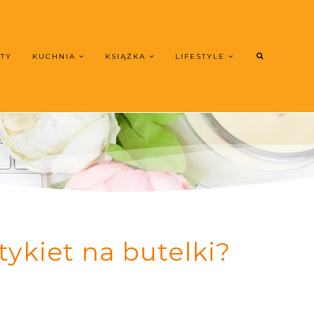
UTY
KUCHNIA
KSIĄŻKA
LIFESTYLE
ykiet na butelki?