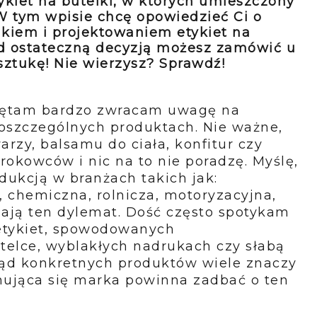
ykiet na butelki, w których umieszczony
 W tym wpisie chcę opowiedzieć Ci o
ukiem i projektowaniem etykiet na
ed ostateczną decyzją możesz zamówić u
 sztukę! Nie wierzysz? Sprawdź!
miętam bardzo zwracam uwagę na
poszczególnych produktach. Nie ważne,
rzy, balsamu do ciała, konfitur czy
okowców i nic na to nie poradzę. Myślę,
odukcją w branżach takich jak:
 chemiczna, rolnicza, motoryzacyjna,
ją ten dylemat. Dość często spotykam
 etykiet, spowodowanych
utelce, wyblakłych nadrukach czy słabą
ląd konkretnych produktów wiele znaczy
nująca się marka powinna zadbać o ten