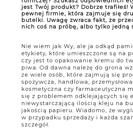
rolniczej? Szukasz odpowiednich et
jest Twój produkt? Dobrze trafiłeś!
pewnej firmie, która zajmuje się dr
butelki. Uwagę zwraca fakt, że prz
nich coś na próbę, albo tylko jedną
Nie wiem jak Wy, ale ja odkąd pa
etykiety, które umieszczone są na 
czy jest to opakowanie kremu do twa
piwa. Od dawna należę do grona wzr
że wiele osób, które zajmują się pr
spożywcza, handlowa, przemysłowa,
kosmetyczna czy farmaceutyczna ma
się z problemem odklejających się
niewystarczającą ilością kleju na b
jakością papieru. Wiadomo, że wyg
w przypadku sprzedaży i każda sza
szczegół.