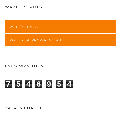
WAŻNE STRONY
WSPÓŁPRACA
POLITYKA PRYWATNOŚCI
BYŁO WAS TUTAJ:
7
5
4
6
9
5
4
ZAJRZYJ NA FB!