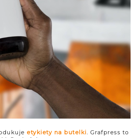
produkuje
etykiety na butelki
. Grafpress to