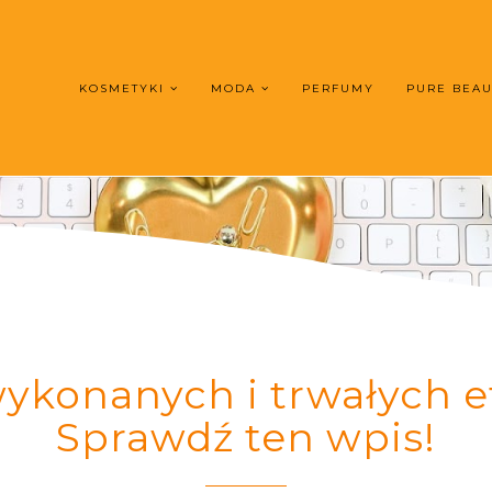
KOSMETYKI
MODA
PERFUMY
PURE BEA
ykonanych i trwałych et
Sprawdź ten wpis!