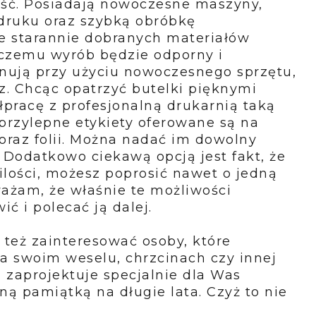
ość. Posiadają nowoczesne maszyny,
 druku oraz szybką obróbkę
ze starannie dobranych materiałów
 czemu wyrób będzie odporny i
konują przy użyciu nowoczesnego sprzętu,
z. Chcąc opatrzyć butelki pięknymi
łpracę z profesjonalną drukarnią taką
przylepne etykiety oferowane są na
oraz folii. Można nadać im dowolny
. Dodatkowo ciekawą opcją jest fakt, że
lości, możesz poprosić nawet o jedną
ważam, że właśnie te możliwości
ić i polecać ją dalej.
 też zainteresować osoby, które
a swoim weselu, chrzcinach czy innej
 zaprojektuje specjalnie dla Was
aną pamiątką na długie lata. Czyż to nie