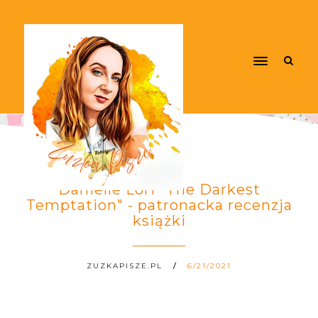
Danielle Lori "The Darkest
Temptation" - patronacka recenzja
książki
ZUZKAPISZE.PL
6/21/2021