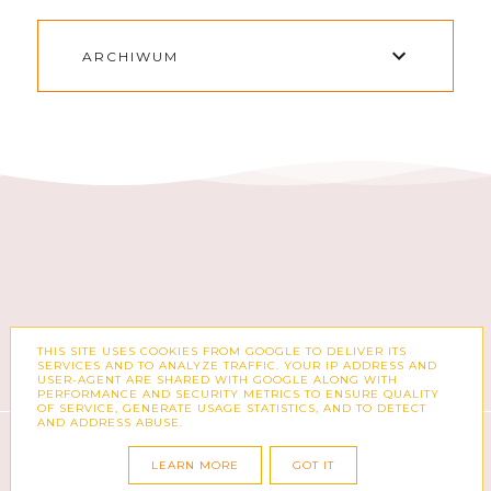
ARCHIWUM
THIS SITE USES COOKIES FROM GOOGLE TO DELIVER ITS
FACEBOOK
INSTAGRAM
SERVICES AND TO ANALYZE TRAFFIC. YOUR IP ADDRESS AND
USER-AGENT ARE SHARED WITH GOOGLE ALONG WITH
PERFORMANCE AND SECURITY METRICS TO ENSURE QUALITY
OF SERVICE, GENERATE USAGE STATISTICS, AND TO DETECT
AND ADDRESS ABUSE.
COPYRIGHT ©
ZUZKA PISZE – BLOG O MODZIE,
KSIĄŻKACH, KOSMETYKACH I CODZIENNOŚCI
LEARN MORE
GOT IT
BLOG DESIGN:
KAROGRAFIA.PL