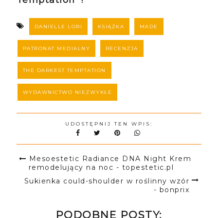
Temptation"?
DANIELLE LORI
KSIĄŻKA
MADE
PATRONAT MEDIALNY
RECENZJA
THE DARKEST TEMPTATION
WYDAWNICTWO NIEZWYKŁE
UDOSTĘPNIJ TEN WPIS:
Mesoestetic Radiance DNA Night Krem
remodelujący na noc - topestetic.pl
Sukienka could-shoulder w roślinny wzór
- bonprix
PODOBNE POSTY: