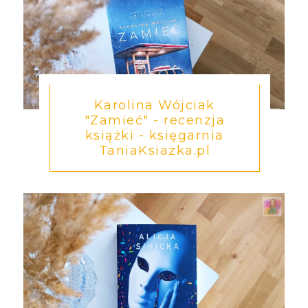
Karolina Wójciak
"Zamieć" - recenzja
książki - księgarnia
TaniaKsiazka.pl