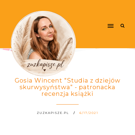
Gosia Wincent "Studia z dziejów
skurwysyństwa" - patronacka
recenzja książki
ZUZKAPISZE.PL
6/17/2021