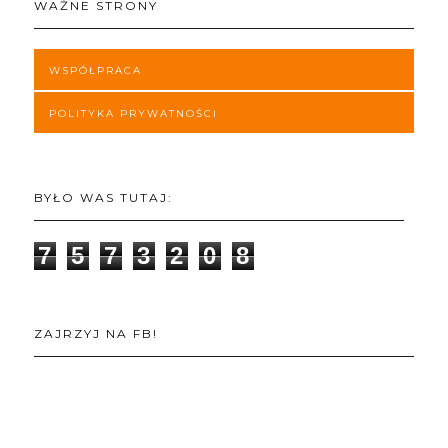
WAŻNE STRONY
WSPÓŁPRACA
POLITYKA PRYWATNOŚCI
BYŁO WAS TUTAJ:
7
5
7
3
2
0
8
ZAJRZYJ NA FB!