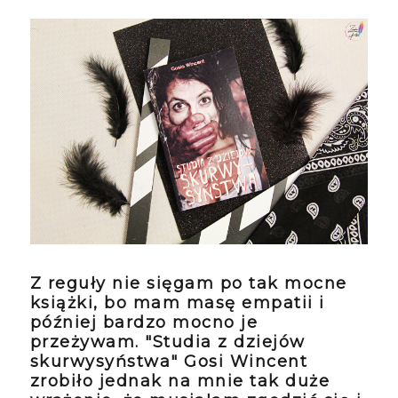
Z reguły nie sięgam po tak mocne
książki, bo mam masę empatii i
później bardzo mocno je
przeżywam. "Studia z dziejów
skurwysyństwa" Gosi Wincent
zrobiło jednak na mnie tak duże