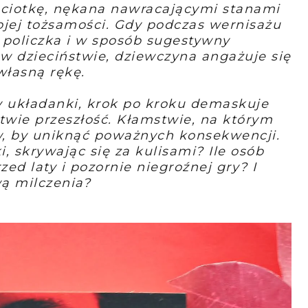
ciotkę, nękana nawracającymi stanami
jej tożsamości. Gdy podczas wernisażu
 policzka i w sposób sugestywny
ł w dzieciństwie, dziewczyna angażuje się
własną rękę.
 układanki, krok po kroku demaskuje
wie przeszłość. Kłamstwie, na którym
ów, by uniknąć poważnych konsekwencji.
, skrywając się za kulisami? Ile osób
zed laty i pozornie niegroźnej gry? I
ą milczenia?