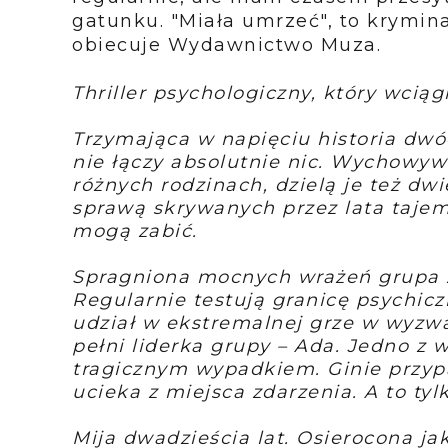
gatunku. "Miała umrzeć", to krymina
obiecuje Wydawnictwo Muza.
Thriller psychologiczny, który wciągn
Trzymająca w napięciu historia dwóc
nie łączy absolutnie nic. Wychowywa
różnych rodzinach, dzielą je też dwie
sprawą skrywanych przez lata tajem
mogą zabić.
Spragniona mocnych wrażeń grupa 
Regularnie testują granicę psychicz
udział w ekstremalnej grze w wyzw
pełni liderka grupy – Ada. Jedno z
tragicznym wypadkiem. Ginie przypa
ucieka z miejsca zdarzenia. A to tyl
Mija dwadzieścia lat. Osierocona j