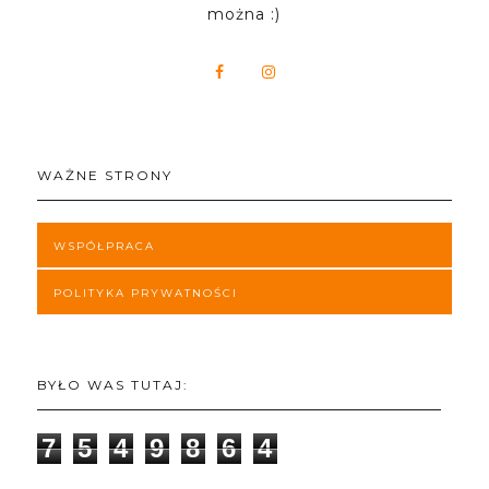
można :)
WAŻNE STRONY
WSPÓŁPRACA
POLITYKA PRYWATNOŚCI
BYŁO WAS TUTAJ:
7
5
4
9
8
6
4