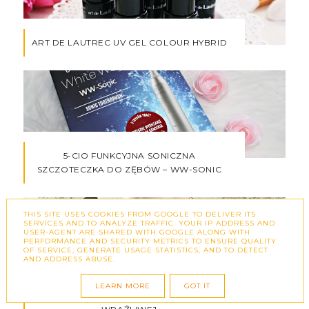
ART DE LAUTREC UV GEL COLOUR HYBRID
5-CIO FUNKCYJNA SONICZNA
SZCZOTECZKA DO ZĘBÓW – WW-SONIC
THIS SITE USES COOKIES FROM GOOGLE TO DELIVER ITS
SERVICES AND TO ANALYZE TRAFFIC. YOUR IP ADDRESS AND
USER-AGENT ARE SHARED WITH GOOGLE ALONG WITH
PERFORMANCE AND SECURITY METRICS TO ENSURE QUALITY
OF SERVICE, GENERATE USAGE STATISTICS, AND TO DETECT
AND ADDRESS ABUSE.
CELL FUSION C EXPERT REJUVEBLUE
LEARN MORE
GOT IT
EFFECTOR - AKTYWNE SERUM DO SKÓRY