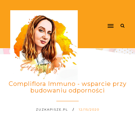
Compliflora Immuno - wsparcie przy
budowaniu odporności
ZUZKAPISZE.PL
12/15/2020