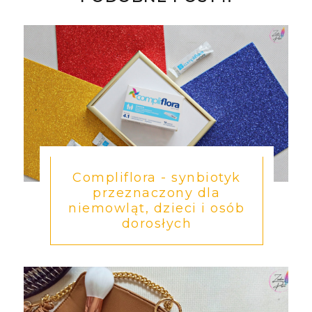
Compliflora - synbiotyk
przeznaczony dla
niemowląt, dzieci i osób
dorosłych