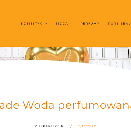
KOSMETYKI
MODA
PERFUMY
PURE BEA
ade Woda perfumowana 
ZUZKAPISZE.PL
12/13/2020