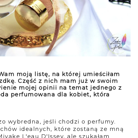
am moją listę, na której umieściłam
azdkę. Część z nich mam już w swoim
ienie mojej opinii na temat jednego z
a perfumowana dla kobiet, która
 wybredna, jeśli chodzi o perfumy.
achów idealnych, które zostaną ze mną
 Miyake L'eau D'Issey, ale szukałam