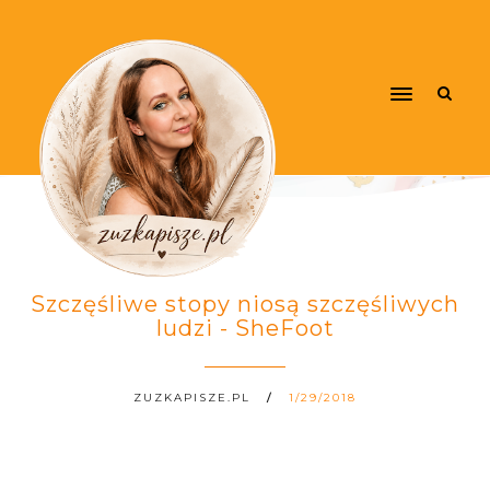
Szczęśliwe stopy niosą szczęśliwych
ludzi - SheFoot
ZUZKAPISZE.PL
1/29/2018