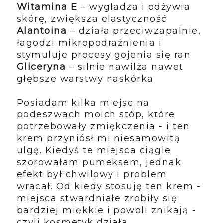
Witamina E
– wygładza i odżywia
skórę, zwiększa elastyczność
Alantoina
– działa przeciwzapalnie,
łagodzi mikropodrażnienia i
stymuluje procesy gojenia się ran
Gliceryna
– silnie nawilża nawet
głębsze warstwy naskórka
Posiadam kilka miejsc na
podeszwach moich stóp, które
potrzebowały zmiękczenia - i ten
krem przyniósł mi niesamowitą
ulgę. Kiedyś te miejsca ciągle
szorowałam pumeksem, jednak
efekt był chwilowy i problem
wracał. Od kiedy stosuję ten krem -
miejsca
stwardniałe zrobiły się
bardziej miękkie i powoli znikają -
czyli kosmetyk działa.