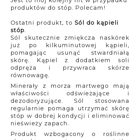
Jest to mój kolejny hit w przypadku
produktów do stóp. Polecam!
Ostatni produkt, to
Sól do kąpieli
stóp
.
Sól skutecznie zmiękcza naskórek
już po kilkuminutowej kąpieli,
pomagając usunąć stwardniałą
skórę. Kąpiel z dodatkiem soli
odpręża i przywraca skórze
równowagę.
Minerały z morza martwego mają
właściwości odświeżające i
dezodoryzujące
. Sól stosowana
regularnie pomaga utrzymać skórę
stóp w dobrej kondycji i eliminować
nieświeży zapach.
Produkt wzbogacony o roślinne