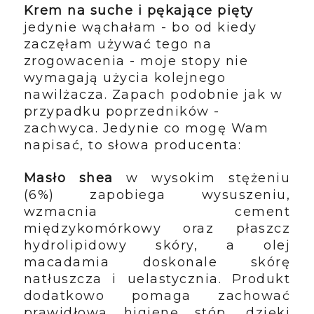
Krem na suche i pękające pięty
jedynie wąchałam - bo od kiedy
zaczęłam używać tego na
zrogowacenia - moje stopy nie
wymagają użycia kolejnego
nawilżacza. Zapach podobnie jak w
przypadku poprzedników -
zachwyca. Jedynie co mogę Wam
napisać, to słowa producenta:
Masło shea
w wysokim stężeniu
(6%) zapobiega wysuszeniu,
wzmacnia cement
międzykomórkowy oraz płaszcz
hydrolipidowy skóry, a
olej
macadamia
doskonale skórę
natłuszcza i uelastycznia. Produkt
dodatkowo pomaga zachować
prawidłową higienę stóp, dzięki