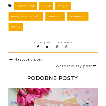
KOSMETYKI
KREM
MASKA
PIELĘGNACJA STÓP
SHEFOOT
SKARPETKI
STOPY
UDOSTĘPNIJ TEN WPIS:
Następny post
Wcześniejszy post
PODOBNE POSTY: