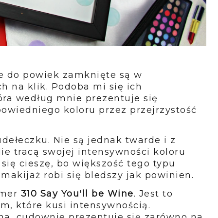
ie do powiek zamknięte są w
 na klik. Podoba mi się ich
tóra według mnie prezentuje się
owiedniego koloru przez przejrzystość
dełeczku. Nie są jednak twarde i z
Nie tracą swojej intensywności koloru
się cieszę, bo większość tego typu
 makijaż robi się bledszy jak powinien.
umer
310 Say You'll be Wine
. Jest to
, które kusi intensywnością.
lna, cudownie prezentuje się zarówno na