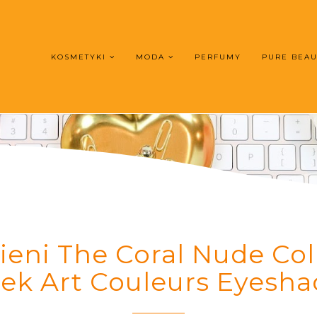
KOSMETYKI
MODA
PERFUMY
PURE BEA
ieni The Coral Nude Col
ek Art Couleurs Eyesh