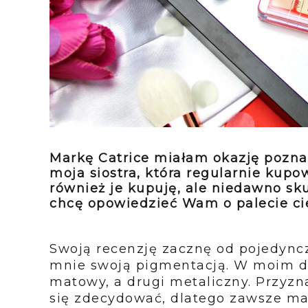
Markę Catrice miałam okazję poznać
moja siostra, która regularnie kupo
również je kupuję, ale niedawno sku
chcę opowiedzieć Wam o palecie cie
Swoją recenzję zacznę od pojedyncz
mnie swoją pigmentacją. W moim dom
matowy, a drugi metaliczny. Przyzn
się zdecydować, dlatego zawsze ma