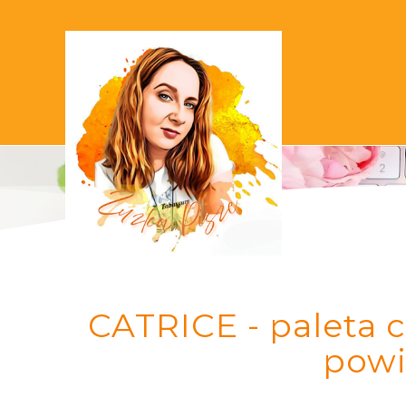
CATRICE - paleta c
powi