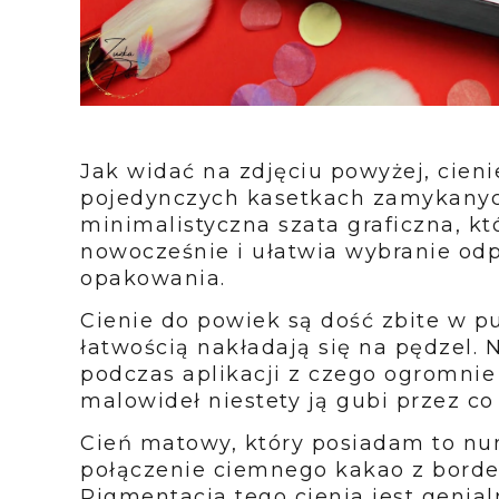
Jak widać na zdjęciu powyżej, cien
pojedynczych kasetkach zamykanych
minimalistyczna szata graficzna, k
nowocześnie i ułatwia wybranie odp
opakowania.
Cienie do powiek są dość zbite w pu
łatwością nakładają się na pędzel. 
podczas aplikacji z czego ogromnie 
malowideł niestety ją gubi przez co
Cień matowy, który posiadam to n
połączenie ciemnego kakao z bordem
Pigmentacja tego cienia jest genia