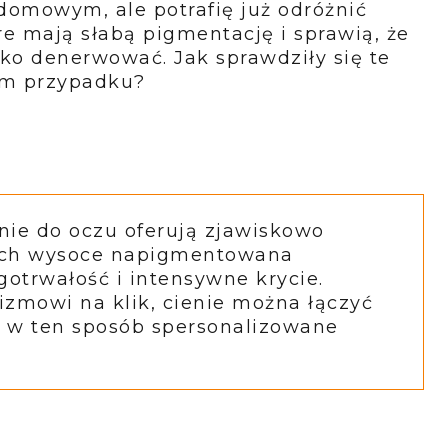
domowym, ale potrafię już odróżnić
re mają słabą pigmentację i sprawią, że
lko denerwować. Jak sprawdziły się te
im przypadku?
enie do oczu oferują zjawiskowo
 ich wysoce napigmentowana
otrwałość i intensywne krycie.
mowi na klik, cienie można łączyć
 w ten sposób spersonalizowane