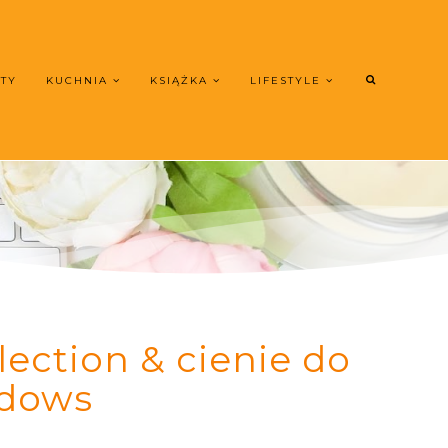
UTY
KUCHNIA
KSIĄŻKA
LIFESTYLE
lection & cienie do
adows