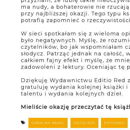
przyznam, że lubię takie nieoczywist
ma nudy, a bohaterowie nie rzucają s
przy najbliższej okazji. Tego typu k
potrafią zapomnieć o rzeczywistości
W sieci spotkałam się z wieloma opi
było negatywnych. Myślę, że rozum
czytelników, bo jak wspomniałam cz
słodycz. Patrząc jednak na całość, 
całkiem fajny efekt i myślę, że mn
zadowoleni z lektury. Oceniając tę p
Dziękuję Wydawnictwu Editio Red z
gratuluję wydania kolejnej książki 
talentu i wydania kolejnych dzieł.
Mieliście okazję przeczytać tę ksią
CAROLINE ANGEL
EDITIO RED
EDITIORED