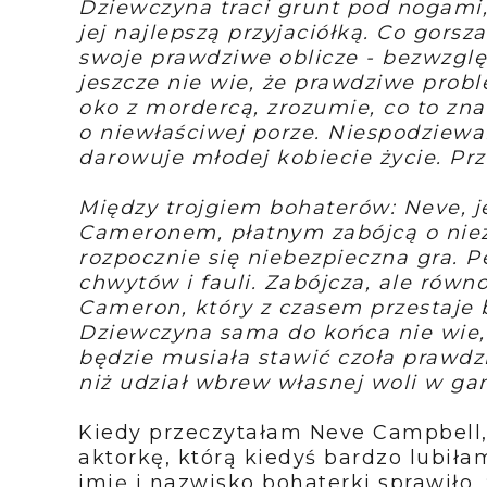
Dziewczyna traci grunt pod nogami,
jej najlepszą przyjaciółką. Co gors
swoje prawdziwe oblicze - bezwzglę
jeszcze nie wie, że prawdziwe prob
oko z mordercą, zrozumie, co to zn
o niewłaściwej porze. Niespodziew
darowuje młodej kobiecie życie. Prz
Między trojgiem bohaterów: Neve, 
Cameronem, płatnym zabójcą o niez
rozpocznie się niebezpieczna gra. 
chwytów i fauli. Zabójcza, ale równ
Cameron, który z czasem przestaje b
Dziewczyna sama do końca nie wie,
będzie musiała stawić czoła prawdzi
niż udział wbrew własnej woli w ga
Kiedy przeczytałam Neve Campbell,
aktorkę, którą kiedyś bardzo lubiła
imię i nazwisko bohaterki sprawiło,