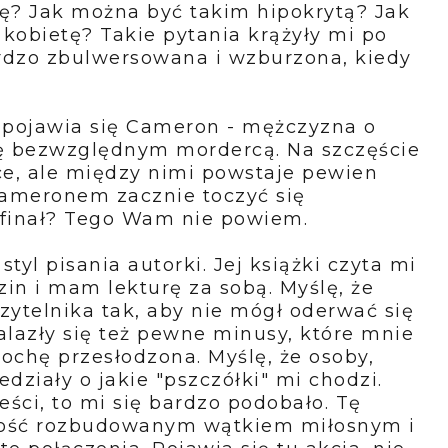
ę? Jak można być takim hipokrytą? Jak
kobietę? Takie pytania krążyły mi po
rdzo zbulwersowana i wzburzona, kiedy
 pojawia się Cameron - mężczyzna o
ię bezwzględnym mordercą. Na szczęście
rce, ale między nimi powstaje pewien
ameronem zacznie toczyć się
ej finał? Tego Wam nie powiem.
tyl pisania autorki. Jej książki czyta mi
zin i mam lekturę za sobą. Myślę, że
zytelnika tak, aby nie mógł oderwać się
nalazły się też pewne minusy, które mnie
chę przesłodzona. Myślę, że osoby,
działy o jakie "pszczółki" mi chodzi.
reści, to mi się bardzo podobało. Tę
 dość rozbudowanym wątkiem miłosnym i