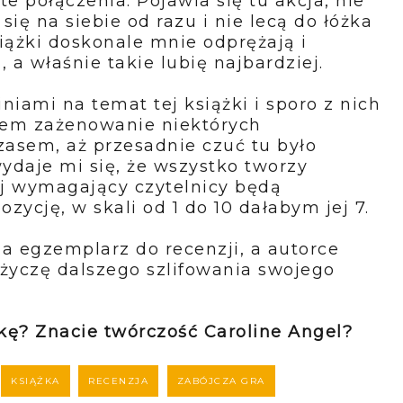
e połączenia. Pojawia się tu akcja, nie
ię na siebie od razu i nie lecą do łóżka
siążki doskonale mnie odprężają i
, a właśnie takie lubię najbardziej.
niami na temat tej książki i sporo z nich
iem zażenowanie niektórych
asem, aż przesadnie czuć tu było
wydaje mi się, że wszystko tworzy
iej wymagający czytelnicy będą
ozycję, w skali od 1 do 10 dałabym jej 7.
a egzemplarz do recenzji, a autorce
i życzę dalszego szlifowania swojego
żkę? Znacie twórczość Caroline Angel?
KSIĄŻKA
RECENZJA
ZABÓJCZA GRA