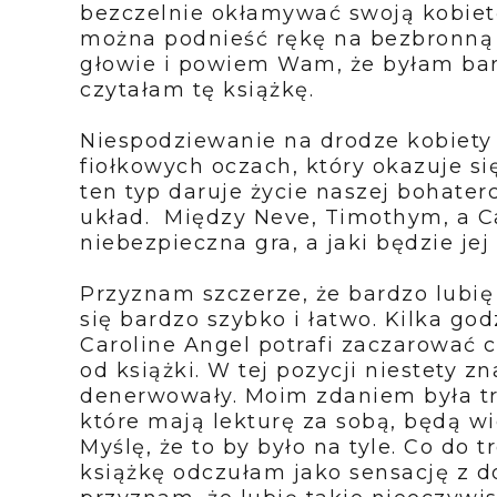
bezczelnie okłamywać swoją kobiet
można podnieść rękę na bezbronną 
głowie i powiem Wam, że byłam ba
czytałam tę książkę.
Niespodziewanie na drodze kobiety
fiołkowych oczach, który okazuje s
ten typ daruje życie naszej bohate
układ. Między Neve, Timothym, a C
niebezpieczna gra, a jaki będzie j
Przyznam szczerze, że bardzo lubię s
się bardzo szybko i łatwo. Kilka god
Caroline Angel potrafi zaczarować c
od książki. W tej pozycji niestety z
denerwowały. Moim zdaniem była tro
które mają lekturę za sobą, będą wie
Myślę, że to by było na tyle. Co do t
książkę odczułam jako sensację z