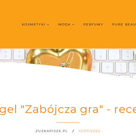
KOSMETYKI
MODA
PERFUMY
PURE BEA
el "Zabójcza gra" - rec
ZUZKAPISZE.PL
12/07/2020