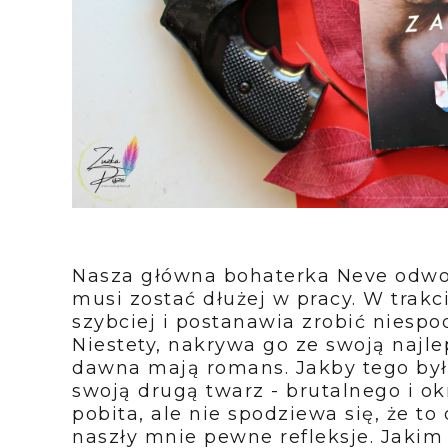
Nasza główna bohaterka Neve odwo
musi zostać dłużej w pracy. W trakc
szybciej i postanawia zrobić nies
Niestety, nakrywa go ze swoją najlep
dawna mają romans. Jakby tego by
swoją drugą twarz - brutalnego i 
pobita, ale nie spodziewa się, że t
naszły mnie pewne refleksje. Jakim