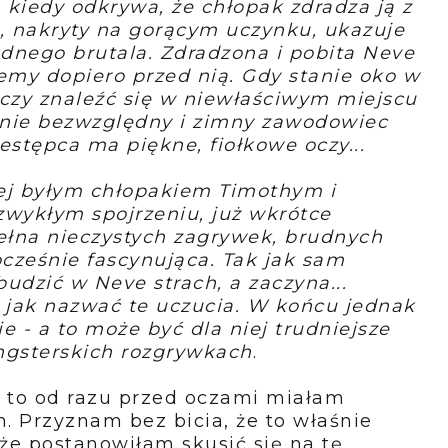
 kiedy odkrywa, że chłopak zdradza ją z
za, nakryty na gorącym uczynku, ukazuje
dnego brutala. Zdradzona i pobita Neve
lemy dopiero przed nią. Gdy stanie oko w
aczy znaleźć się w niewłaściwym miejscu
anie bezwzględny i zimny zawodowiec
estępca ma piękne, fiołkowe oczy...
jej byłym chłopakiem Timothym i
wykłym spojrzeniu, już wkrótce
Pełna nieczystych zagrywek, brudnych
ocześnie fascynująca. Tak jak sam
udzić w Neve strach, a zaczyna...
 jak nazwać te uczucia. W końcu jednak
e - a to może być dla niej trudniejsze
ngsterskich rozgrywkach
.
 to od razu przed oczami miałam
m. Przyznam bez bicia, że to właśnie
 że postanowiłam skusić się na tę