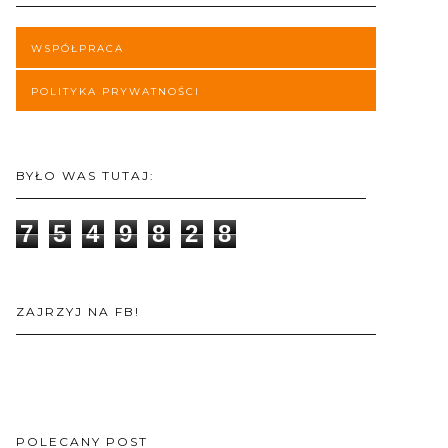
WSPÓŁPRACA
POLITYKA PRYWATNOŚCI
BYŁO WAS TUTAJ:
7
5
4
9
8
2
8
ZAJRZYJ NA FB!
POLECANY POST