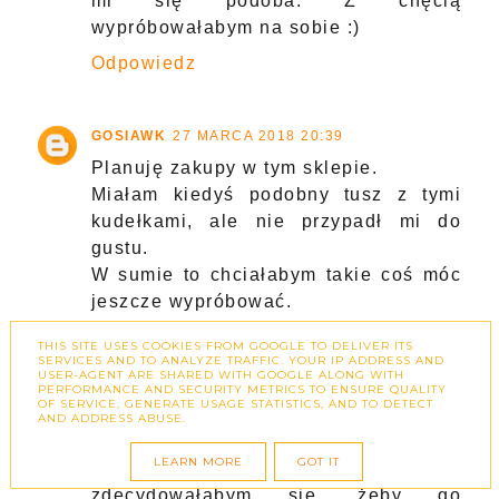
mi się podoba. Z chęcią
wypróbowałabym na sobie :)
Odpowiedz
GOSIAWK
27 MARCA 2018 20:39
Planuję zakupy w tym sklepie.
Miałam kiedyś podobny tusz z tymi
kudełkami, ale nie przypadł mi do
gustu.
W sumie to chciałabym takie coś móc
jeszcze wypróbować.
Odpowiedz
THIS SITE USES COOKIES FROM GOOGLE TO DELIVER ITS
SERVICES AND TO ANALYZE TRAFFIC. YOUR IP ADDRESS AND
USER-AGENT ARE SHARED WITH GOOGLE ALONG WITH
PERFORMANCE AND SECURITY METRICS TO ENSURE QUALITY
OF SERVICE, GENERATE USAGE STATISTICS, AND TO DETECT
ANONIMOWY
27 MARCA 2018 20:40
AND ADDRESS ABUSE.
Efekt końcowy jest naprawdę świetny,
LEARN MORE
GOT IT
aczkolwiek raczej nie
zdecydowałabym się, żeby go