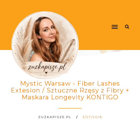
Mystic Warsaw - Fiber Lashes
Extesion / Sztuczne Rzęsy z Fibry +
Maskara Longevity KONTIGO
ZUZKAPISZE.PL
3/27/2018