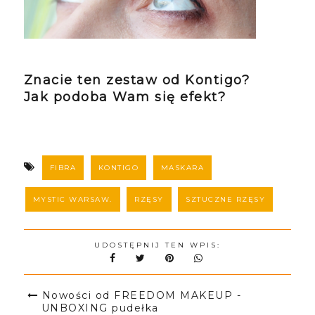
Znacie ten zestaw od Kontigo?
Jak podoba Wam się efekt?
FIBRA
KONTIGO
MASKARA
MYSTIC WARSAW.
RZĘSY
SZTUCZNE RZĘSY
UDOSTĘPNIJ TEN WPIS:
Nowości od FREEDOM MAKEUP -
UNBOXING pudełka