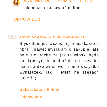
ZUZKAPISZE.PL
28 MARCA 2018 12:28
tak, można zamawiać online.
ODPOWIEDZ
SAKURAKOTOO
27 MARCA 2018 20:04
Słyszałam już wcześniej o maskarze z
fibrą i nawet myślałam o zakupie, ale
boję się trochę że jak te włoski będą
się kruszyć, to podrażnią mi oczy bo
mam bardzo wrażliwe - mimo wszystko
wynalazek, jak i efekt na rzęsach
super! :)
Sakurakotoo ❀ ❀ ❀
Odpowiedz