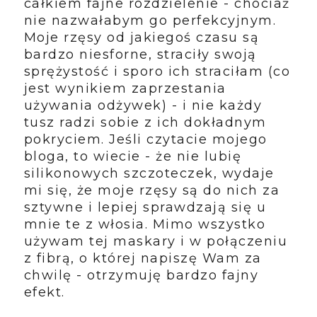
całkiem fajne rozdzielenie - chociaż
nie nazwałabym go perfekcyjnym.
Moje rzęsy od jakiegoś czasu są
bardzo niesforne, straciły swoją
sprężystość i sporo ich straciłam (co
jest wynikiem zaprzestania
używania odżywek) - i nie każdy
tusz radzi sobie z ich dokładnym
pokryciem. Jeśli czytacie mojego
bloga, to wiecie - że nie lubię
silikonowych szczoteczek, wydaje
mi się, że moje rzęsy są do nich za
sztywne i lepiej sprawdzają się u
mnie te z włosia. Mimo wszystko
używam tej maskary i w połączeniu
z fibrą, o której napiszę Wam za
chwilę - otrzymuję bardzo fajny
efekt.