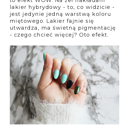
to efekt WOW. Na żel nakładam
lakier hybrydowy - to, co widzicie -
jest jedynie jedną warstwą koloru
miętowego. Lakier fajnie się
utwardza, ma świetną pigmentację
- czego chcieć więcej? Oto efekt.