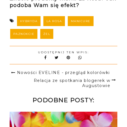
podoba Wam się efekt?
HYBRYDA
LA ROSA
MANICURE
PAZNOKCIE
ŻEL
UDOSTĘPNIJ TEN WPIS:
Nowości EVELINE - przegląd kolorówki
Relacja ze spotkania blogerek w
Augustowie
PODOBNE POSTY: