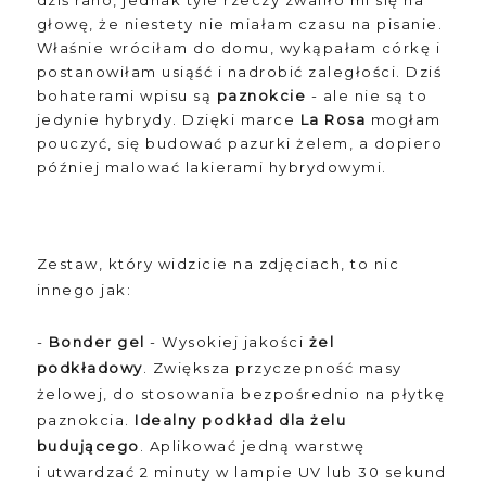
głowę, że niestety nie miałam czasu na pisanie.
Właśnie wróciłam do domu, wykąpałam córkę i
postanowiłam usiąść i nadrobić zaległości. Dziś
bohaterami wpisu są
paznokcie
- ale nie są to
jedynie hybrydy. Dzięki marce
La Rosa
mogłam
pouczyć, się budować pazurki żelem, a dopiero
później malować lakierami hybrydowymi.
Zestaw, który widzicie na zdjęciach, to nic
innego jak:
-
Bonder gel
-
Wysokiej jakości
żel
podkładowy
. Zwiększa przyczepność masy
żelowej, do stosowania bezpośrednio na płytkę
paznokcia.
Idealny podkład dla żelu
budującego
. Aplikować jedną warstwę
i utwardzać 2 minuty w lampie UV lub 30 sekund