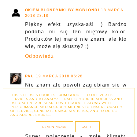
OKIEM BLONDYNKI BY MCBLONDI
18 MARCA
2018 23:18
Piękny efekt uzyskałaś! :) Bardzo
podoba mi się ten miętowy kolor.
Produktów tej marki nie znam, ale kto
wie, może się skuszę? ;)
Odpowiedz
PAU
19 MARCA 2018 06:28
Nie znam ale powoli zaglebiam sie w
swiat hybryd.
THIS SITE USES COOKIES FROM GOOGLE TO DELIVER ITS
SERVICES AND TO ANALYZE TRAFFIC. YOUR IP ADDRESS AND
Odpowiedz
USER-AGENT ARE SHARED WITH GOOGLE ALONG WITH
PERFORMANCE AND SECURITY METRICS TO ENSURE QUALITY
OF SERVICE, GENERATE USAGE STATISTICS, AND TO DETECT
AND ADDRESS ABUSE.
EDZIA - KOTWICA PIĘKNA
19 MARCA 2018
LEARN MORE
GOT IT
07:49
Super połączenie - moje klimaty.