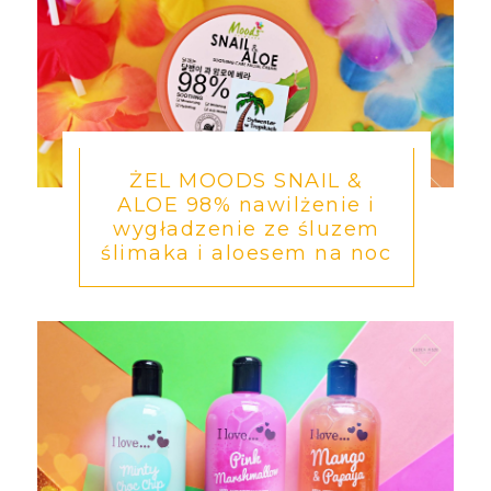
ŻEL MOODS SNAIL &
ALOE 98% nawilżenie i
wygładzenie ze śluzem
ślimaka i aloesem na noc