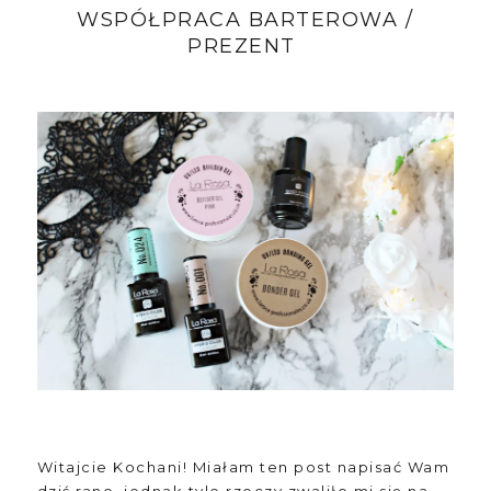
WSPÓŁPRACA BARTEROWA /
PREZENT
Witajcie Kochani! Miałam ten post napisać Wam
dziś rano, jednak tyle rzeczy zwaliło mi się na