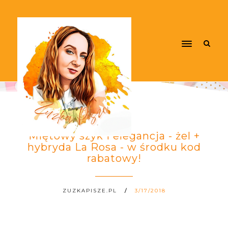
Miętowy szyk i elegancja - żel +
hybryda La Rosa - w środku kod
rabatowy!
ZUZKAPISZE.PL
3/17/2018