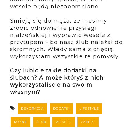
wesele będą niezapomniane.
Śmieję się do męża, że musimy
zrobić odnowienie przysięgi
małżeńskiej i wyprawić wesele z
przytupem - bo nasz ślub należał do
skromnych. Wtedy sama z chęcią
wykorzystam wszystkie te pomysły.
Czy lubicie takie dodatki na
ślubach? A może któryś z nich
wykorzystaliście na swoim
własnym?
DEKORACJA
DODATKI
LIFESTYLE
RÓŻNE
ŚLUB
WESELE
ZAPI.PL