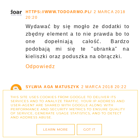
HTTPS://WWW.TODOARMO.PL/
2 MARCA 2018
20:20
Wydawać by się mogło że dodatki to
zbędny element a to nie prawda bo to
one dopełniają całość. Bardzo
podobają mi się te "ubranka" na
kieliszki oraz poduszka na obrączki.
Odpowiedz
SYLWIA AGA MATUSZYK
2 MARCA 2018 20:22
Oj masz rację. Ozdoby są strasznie
THIS SITE USES COOKIES FROM GOOGLE TO DELIVER ITS
SERVICES AND TO ANALYZE TRAFFIC. YOUR IP ADDRESS AND
ważne w ten wyjątkowy dzień :)
USER-AGENT ARE SHARED WITH GOOGLE ALONG WITH
PERFORMANCE AND SECURITY METRICS TO ENSURE QUALITY
Szczególnie ozdobienie stołu i
OF SERVICE, GENERATE USAGE STATISTICS, AND TO DETECT
AND ADDRESS ABUSE.
kościoła.
Odpowiedz
LEARN MORE
GOT IT