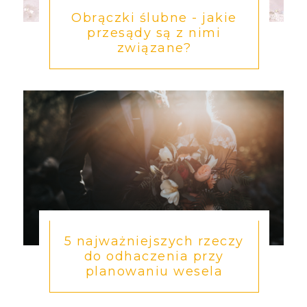
Obrączki ślubne - jakie
przesądy są z nimi
związane?
5 najważniejszych rzeczy
do odhaczenia przy
planowaniu wesela