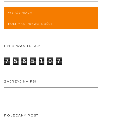
WSPÓŁPRACA
POLITYKA PRYWATNOŚCI
BYŁO WAS TUTAJ:
7
5
6
5
1
0
7
ZAJRZYJ NA FB!
POLECANY POST