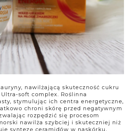
auryny, nawilżającą skuteczność cukru
 Ultra-soft complex.
Roślinna
sty, stymulując ich centra energetyczne,
datkowo chroni skórę przed negatywnym
walając rozpędzić się procesom
morski
nawilża szybciej i skuteczniej niż
uje syntezę ceramidów w naskórku,