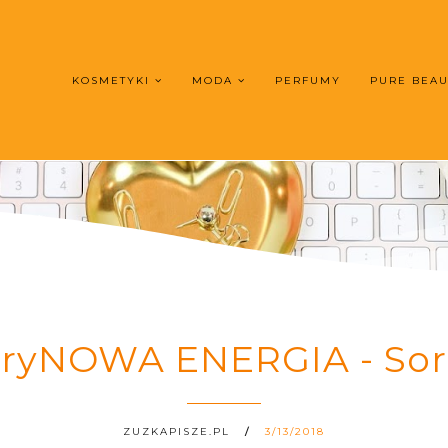
KOSMETYKI
MODA
PERFUMY
PURE BEA
uryNOWA ENERGIA - Sor
ZUZKAPISZE.PL
3/13/2018