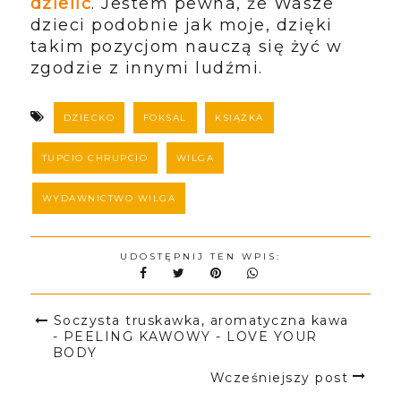
dzielić
. Jestem pewna, że Wasze
dzieci podobnie jak moje, dzięki
takim pozycjom nauczą się żyć w
zgodzie z innymi ludźmi.
DZIECKO
FOKSAL
KSIĄŻKA
TUPCIO CHRUPCIO
WILGA
WYDAWNICTWO WILGA
UDOSTĘPNIJ TEN WPIS:
Soczysta truskawka, aromatyczna kawa
- PEELING KAWOWY - LOVE YOUR
BODY
Wcześniejszy post