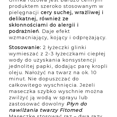
produktem szeroko stosowanym w
pielęgnacji
cery suchej, wrażliwej i
delikatnej, również ze
skłonnościami do alergii i
podrażnień
. Daje efekt
wzmacniający, kojący i odprężający.
Stosowanie:
2 łyżeczki glinki
wymieszać z 2-3 łyżeczkami ciepłej
wody do uzyskania konsystencji
jednolitej papki, dodając parę kropli
oleju. Nałożyć na twarz na ok. 10
minut. Nie dopuszczać do
całkowitego wyschnięcia. Jeżeli
maseczka szybko wyschnie można
zwilżyć ją wodą w sprayu lub
zastosować dowolny
Płyn do
nawilżania twarzy Fitomed
.
Maseczkę stosować raz – dwa razy