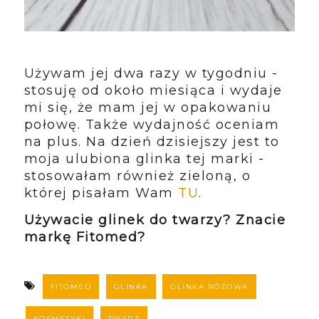
Używam jej dwa razy w tygodniu -
stosuję od około miesiąca i wydaje
mi się, że mam jej w opakowaniu
połowę. Także wydajność oceniam
na plus. Na dzień dzisiejszy jest to
moja ulubiona glinka tej marki -
stosowałam również zieloną, o
której pisałam Wam
TU
.
Używacie glinek do twarzy? Znacie
markę Fitomed?
FITOMED
GLINKA
GLINKA RÓŻOWA
KOSMETYKI
TWARZ