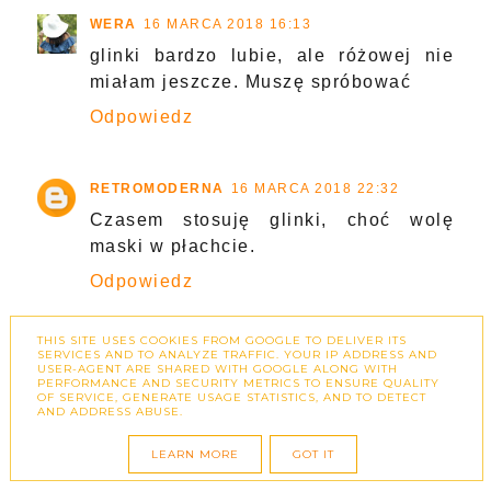
WERA
16 MARCA 2018 16:13
glinki bardzo lubie, ale różowej nie
miałam jeszcze. Muszę spróbować
Odpowiedz
RETROMODERNA
16 MARCA 2018 22:32
Czasem stosuję glinki, choć wolę
maski w płachcie.
Odpowiedz
THIS SITE USES COOKIES FROM GOOGLE TO DELIVER ITS
MATKA-TESTERKA
16 MARCA 2018 22:56
SERVICES AND TO ANALYZE TRAFFIC. YOUR IP ADDRESS AND
USER-AGENT ARE SHARED WITH GOOGLE ALONG WITH
U mnie najlepiej sprawdza się biała
PERFORMANCE AND SECURITY METRICS TO ENSURE QUALITY
OF SERVICE, GENERATE USAGE STATISTICS, AND TO DETECT
glinka :)
AND ADDRESS ABUSE.
Odpowiedz
LEARN MORE
GOT IT