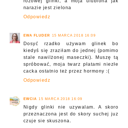
rozowej glinki, a moja ulubiona jak
narazie jest zielona
Odpowiedz
EWA FLUDER
15 MARCA 2018 16:09
Dosyć rzadko używam glinek bo
kiedyś się zraziłam do jednej (pomimo
stale nawilżonej maseczki). Muszę tą
spróbować, moja twarz płatami niezłe
cacka ostatnio też przez hormony :(
Odpowiedz
EWCIA
15 MARCA 2018 16:09
Nigdy glinki nie uzywalam. A skoro
przeznaczona jest do skory suchej juz
czuje sie skuszona.