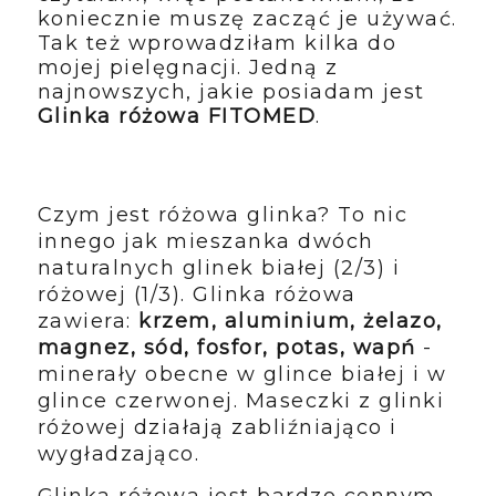
koniecznie muszę zacząć je używać.
Tak też wprowadziłam kilka do
mojej pielęgnacji. Jedną z
najnowszych, jakie posiadam jest
Glinka różowa FITOMED
.
Czym jest różowa glinka? To nic
innego jak mieszanka dwóch
naturalnych glinek białej (2/3) i
różowej (1/3). Glinka różowa
zawiera:
krzem, aluminium, żelazo,
magnez, sód, fosfor, potas, wapń
-
minerały obecne w glince białej i w
glince czerwonej. Maseczki z glinki
różowej działają zabliźniająco i
wygładzająco.
Glinka różowa jest bardzo cennym