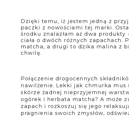
Dzięki temu, iż jestem jedną z przy
paczki z nowościami tej marki. Ost
środku znalazłam aż dwa produkty -
ciała o dwóch różnych zapachach. P
matcha, a drugi to dzika malina z b
chwilę.
Połączenie drogocennych składnik
nawilżenie. Lekki jak chmurka mus 
skórze żadnej nieprzyjemnej warstwy
ogórek i herbata matcha? A może z
zapach i rozkoszuj się jego relaksu
pragnienia swoich zmysłów, odśwież