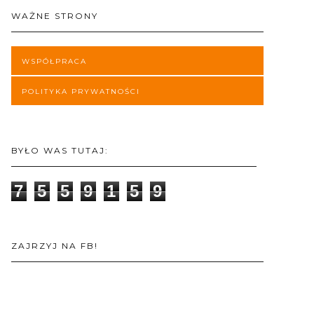
WAŻNE STRONY
WSPÓŁPRACA
POLITYKA PRYWATNOŚCI
BYŁO WAS TUTAJ:
7
5
5
9
1
5
9
ZAJRZYJ NA FB!