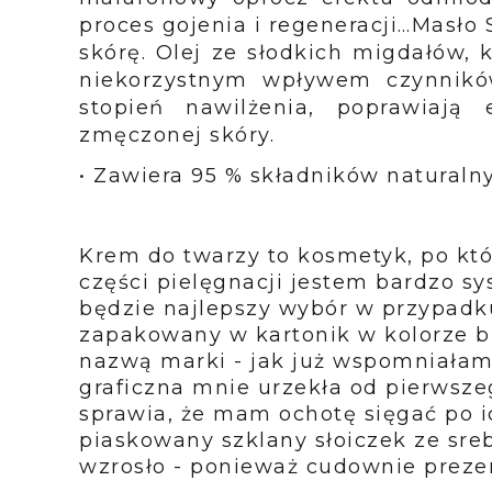
proces gojenia i regeneracji…Masło 
skórę. Olej ze słodkich migdałów, 
niekorzystnym wpływem czynnikó
stopień nawilżenia, poprawiają
zmęczonej skóry.
• Zawiera 95 % składników naturaln
Krem do twarzy to kosmetyk, po któ
części pielęgnacji jestem bardzo s
będzie najlepszy wybór w przypadk
zapakowany w kartonik w kolorze bi
nazwą marki - jak już wspomniałam
graficzna mnie urzekła od pierwsze
sprawia, że mam ochotę sięgać po i
piaskowany szklany słoiczek ze sre
wzrosło - ponieważ cudownie prezen