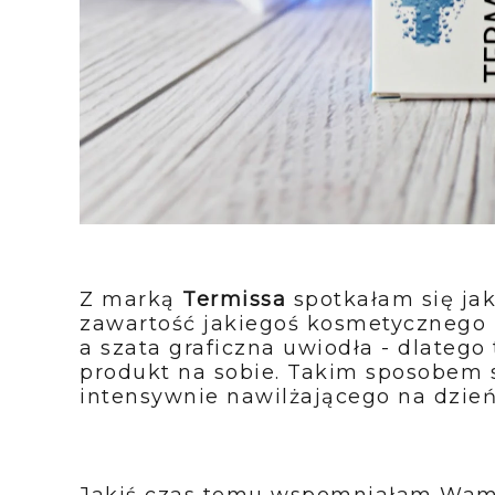
Z marką
Termissa
spotkałam się jak
zawartość jakiegoś kosmetycznego b
a szata graficzna uwiodła - dlatego
produkt na sobie. Takim sposobem 
intensywnie nawilżającego na dzie
Jakiś czas temu wspomniałam Wam,