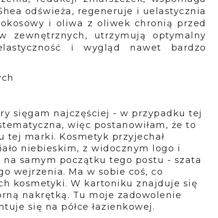
Shea odświeża, regeneruje i uelastycznia
kokosowy i oliwa z oliwek chronią przed
w zewnętrznych, utrzymują optymalny
 elastyczność i wygląd nawet bardzo
ych
ry sięgam najczęściej - w przypadku tej
ystematyczna, więc postanowiłam, że to
u tej marki.
Kosmetyk przyjechał
ało niebieskim, z widocznym logo i
 na samym początku tego postu - szata
go wejrzenia. Ma w sobie coś, co
ch kosmetyki. W kartoniku znajduje się
brną nakrętką. Tu moje zadowolenie
tuje się na półce łazienkowej.