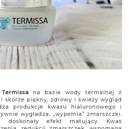
ń Termissa
na bazie wody termalnej z
i skórze piękny, zdrowy i świeży wygląd
udza produkcje kwasu hialuronowego i
sywnie wygładza, „wypełnia” zmarszczki.
a doskonały efekt matujący. Kwas
dzenia, redukcji zmarszczek, wspomaga