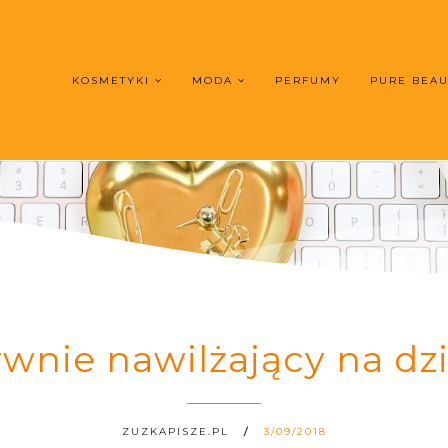
KOSMETYKI
MODA
PERFUMY
PURE BEA
wnie nawilżający na d
ZUZKAPISZE.PL
3/09/2018