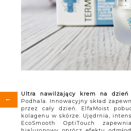
Ultra nawilżający krem na dzie
Podhala. Innowacyjny skład zapewn
przez cały dzień. ElfaMoist pob
kolagenu w skórze. Ujędrnia, inten
EcoSmooth OptiTouch zapewni
hialuronowy oprócz efektu odmło