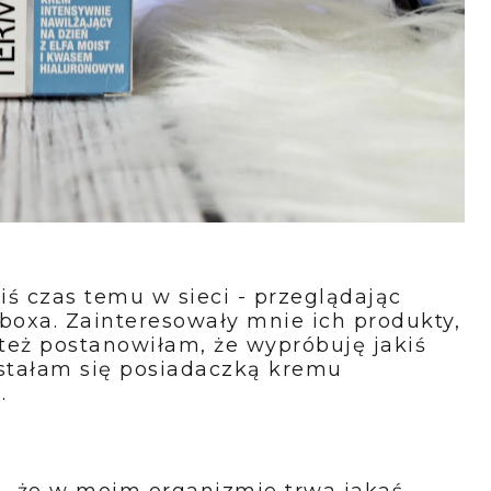
iś czas temu w sieci - przeglądając
oxa. Zainteresowały mnie ich produkty,
 też postanowiłam, że wypróbuję jakiś
stałam się posiadaczką kremu
ń.
 że w moim organizmie trwa jakaś