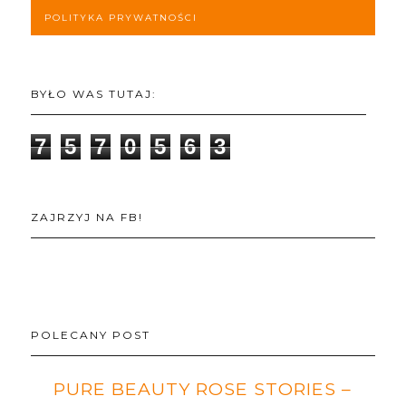
POLITYKA PRYWATNOŚCI
BYŁO WAS TUTAJ:
7
5
7
0
5
6
3
ZAJRZYJ NA FB!
POLECANY POST
PURE BEAUTY ROSE STORIES –