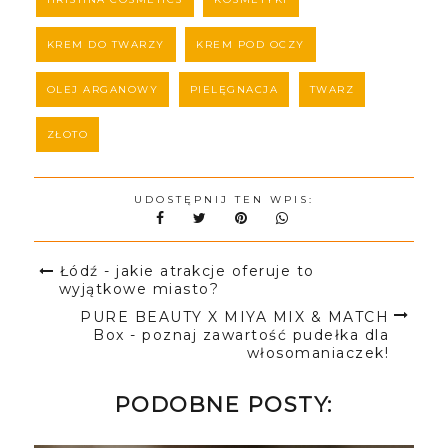
KREM DO TWARZY
KREM POD OCZY
OLEJ ARGANOWY
PIELĘGNACJA
TWARZ
ZŁOTO
UDOSTĘPNIJ TEN WPIS:
Łódź - jakie atrakcje oferuje to
wyjątkowe miasto?
PURE BEAUTY X MIYA MIX & MATCH
Box - poznaj zawartość pudełka dla
włosomaniaczek!
PODOBNE POSTY: