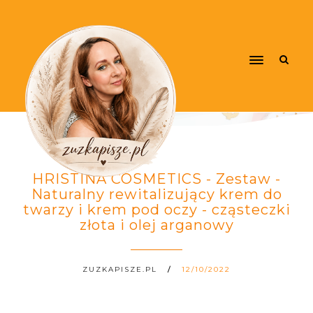
HRISTINA COSMETICS - Zestaw -
Naturalny rewitalizujący krem do
twarzy i krem pod oczy - cząsteczki
złota i olej arganowy
ZUZKAPISZE.PL
12/10/2022