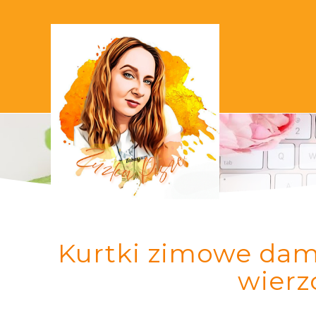
Kurtki zimowe dams
wierz