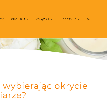
UTY
KUCHNIA
KSIĄŻKA
LIFESTYLE
 wybierając okrycie
iarze?