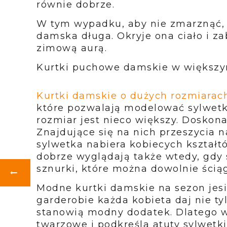
równie dobrze.
W tym wypadku, aby nie zmarznąć, 
damska długa. Okryje ona ciało i za
zimową aurą.
Kurtki puchowe damskie w większym
Kurtki damskie o dużych rozmiarac
które pozwalają modelować sylwetk
rozmiar jest nieco większy. Doskona
Znajdujące się na nich przeszycia n
sylwetka nabiera kobiecych kształ
dobrze wyglądają także wtedy, gdy
sznurki, które można dowolnie ścią
Modne kurtki damskie na sezon jes
garderobie każda kobieta daj nie ty
stanowią modny dodatek. Dlatego wa
twarzowe i podkreśla atuty sylwetki