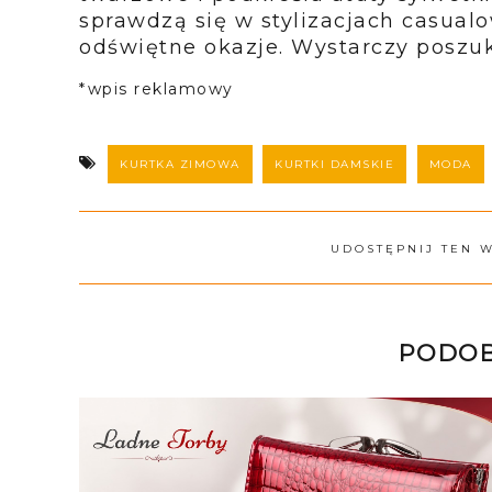
sprawdzą się w stylizacjach casualo
odświętne okazje. Wystarczy posz
*wpis reklamowy
KURTKA ZIMOWA
KURTKI DAMSKIE
MODA
UDOSTĘPNIJ TEN 
PODOB